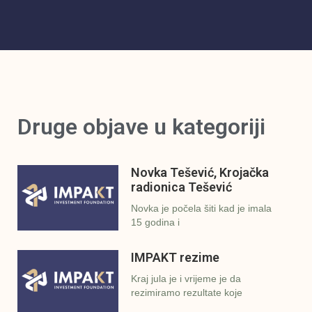
Druge objave u kategoriji
Novka Tešević, Krojačka
radionica Tešević
Novka je počela šiti kad je imala
15 godina i
IMPAKT rezime
Kraj jula je i vrijeme je da
rezimiramo rezultate koje