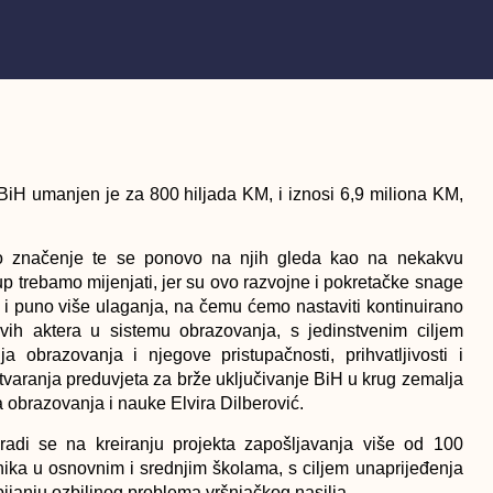
BiH umanjen je za 800 hiljada KM, i iznosi 6,9 miliona KM,
no značenje te se ponovo na njih gleda kao na nekakvu
up trebamo mijenjati, jer su ovo razvojne i pokretačke snage
, i puno više ulaganja, na čemu ćemo nastaviti kontinuirano
e svih aktera u sistemu obrazovanja, s jedinstvenim ciljem
 obrazovanja i njegove pristupačnosti, prihvatljivosti i
 stvaranja preduvjeta za brže uključivanje BiH u krug zemalja
a obrazovanja i nauke Elvira Dilberović.
adi se na kreiranju projekta zapošljavanja više od 100
nika u osnovnim i srednjim školama, s ciljem unaprijeđenja
bijanju ozbiljnog problema vršnjačkog nasilja.