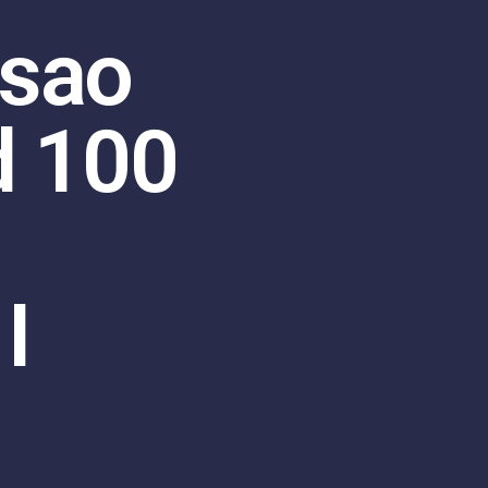
osao
d 100
,
I