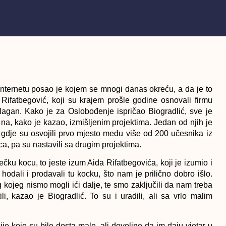
 internetu posao je kojem se mnogi danas okreću, a da je to
 Rifatbegović, koji su krajem prošle godine osnovali firmu
o lagan. Kako je za Oslobođenje ispričao Biogradlić, sve je
 na, kako je kazao, izmišljenim projektima. Jedan od njih je
e, gdje su osvojili prvo mjesto među više od 200 učesnika iz
ca, pa su nastavili sa drugim projektima.
ku kocu, to jeste izum Aida Rifatbegovića, koji je izumio i
dali i prodavali tu kocku, što nam je prilično dobro išlo.
g kojeg nismo mogli ići dalje, te smo zaključili da nam treba
li, kazao je Biogradlić. To su i uradili, ali sa vrlo malim
ije koje su bile dosta male, ali dovoljne da im daju vjetar u