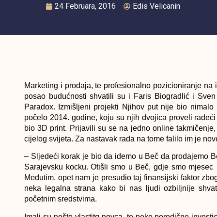
24 Februara, 2016
Edis Velicanin
Marketing i prodaja, te profesionalno pozicioniranje na
posao budućnosti shvatili su i Faris Biogradlić i Sven
Paradox. Izmišljeni projekti Njihov put nije bio nimal
počelo 2014. godine, koju su njih dvojica proveli radeći
bio 3D print. Prijavili su se na jedno online takmičenj
cijelog svijeta. Za nastavak rada na tome falilo im je nov
– Sljedeći korak je bio da idemo u Beč da prodajemo Beč
Sarajevsku kocku. Otišli smo u Beč, gdje smo mjesec ho
Međutim, opet nam je presudio taj finansijski faktor zbo
neka legalna strana kako bi nas ljudi ozbiljnije shvati
početnim sredstvima.
Imali su nešto vlastitg novca, te neke porodične investic