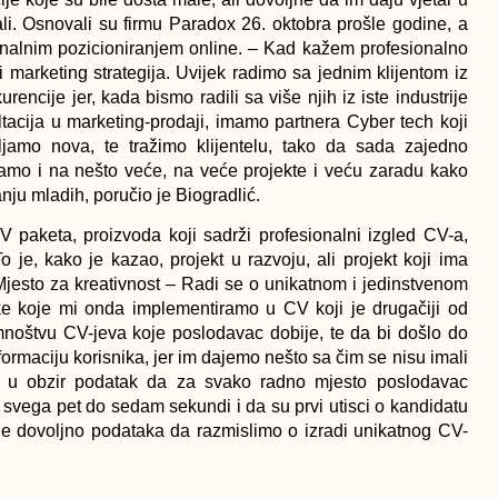
ali. Osnovali su firmu Paradox 26. oktobra prošle godine, a
onalnim pozicioniranjem online. – Kad kažem profesionalno
i marketing strategija. Uvijek radimo sa jednim klijentom iz
encije jer, kada bismo radili sa više njih iz iste industrije
tacija u marketing-prodaji, imamo partnera Cyber tech koji
ljamo nova, te tražimo klijentelu, tako da sada zajedno
ljamo i na nešto veće, na veće projekte i veću zaradu kako
anju mladih, poručio je Biogradlić.
V paketa, proizvoda koji sadrži profesionalni izgled CV-a,
 je, kako je kazao, projekt u razvoju, ali projekt koji ima
 Mjesto za kreativnost – Radi se o unikatnom i jedinstvenom
ke koje mi onda implementiramo u CV koji je drugačiji od
mnoštvu CV-jeva koje poslodavac dobije, te da bi došlo do
rmaciju korisnika, jer im dajemo nešto sa čim se nisu imali
emo u obzir podatak da za svako radno mjesto poslodavac
 svega pet do sedam sekundi i da su prvi utisci o kandidatu
 je dovoljno podataka da razmislimo o izradi unikatnog CV-
planiraju veliki projekt u kojem će spojiti sve mlade