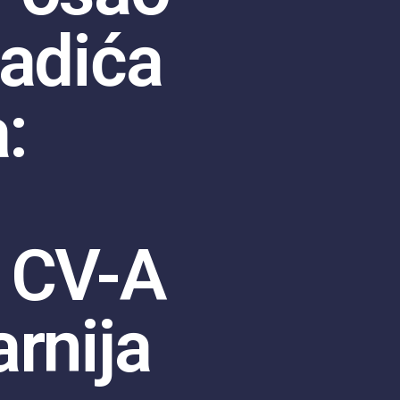
ladića
:
 CV-A
rnija