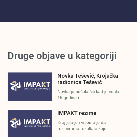
Druge objave u kategoriji
Novka Tešević, Krojačka
radionica Tešević
Novka je počela šiti kad je imala
15 godina i
IMPAKT rezime
Kraj jula je i vrijeme je da
rezimiramo rezultate koje