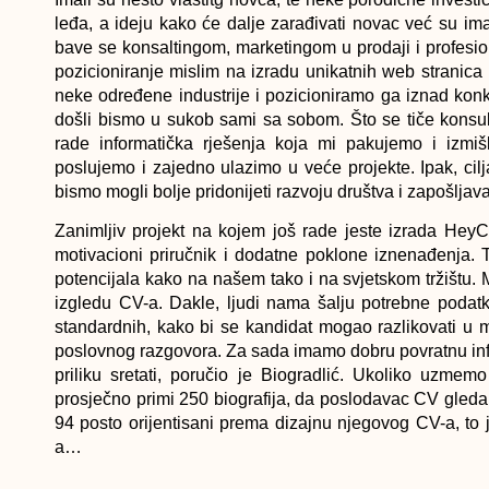
leđa, a ideju kako će dalje zarađivati novac već su im
bave se konsaltingom, marketingom u prodaji i profesi
pozicioniranje mislim na izradu unikatnih web stranica 
neke određene industrije i pozicioniramo ga iznad konkur
došli bismo u sukob sami sa sobom. Što se tiče konsul
rade informatička rješenja koja mi pakujemo i izmiš
poslujemo i zajedno ulazimo u veće projekte. Ipak, ci
bismo mogli bolje pridonijeti razvoju društva i zapošljav
Zanimljiv projekt na kojem još rade jeste izrada HeyC
motivacioni priručnik i dodatne poklone iznenađenja. To
potencijala kako na našem tako i na svjetskom tržištu.
izgledu CV-a. Dakle, ljudi nama šalju potrebne podat
standardnih, kako bi se kandidat mogao razlikovati u 
poslovnog razgovora. Za sada imamo dobru povratnu info
priliku sretati, poručio je Biogradlić. Ukoliko uzm
prosječno primi 250 biografija, da poslodavac CV gleda
94 posto orijentisani prema dizajnu njegovog CV-a, to
a…
U narednom periodu ova dvojica mladih poduzetnika 