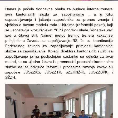
Danas je počela trodnevna obuka za buduće interne trenere
svih kantonalnih službi za zapošljavanje , a u cilju
osposobljavanja i jačanja zaposlenika za prenos znanja i
vještina o novom modelu rada u biroima (reformski paket), koji
se uspostavlja kroz Projekat YEP i podršku Vlade Švicarske već
sad u čitavoj BiH. Naime, metod trening trenera kakav se
primjenio u Zavodu za zapošljavanje RS, će uz koordinaciju
Federalnog zavoda za zapošljavanje primjeniti kantonalne
službe za zapošljavanje. Kolegij direktora kantonalnih službi za
zapošljavanje je na posljednjem sastanku se odlučio za ovaj
metod, te su ujedno iskazali spremnost i preostale kantonalne
službe da se priključe reformi i procesima razvoja kakav su
započele JUSZZKS, JUSZZTK, SZZHNŽ-K, JUSZZBPK, i
SŽZH.