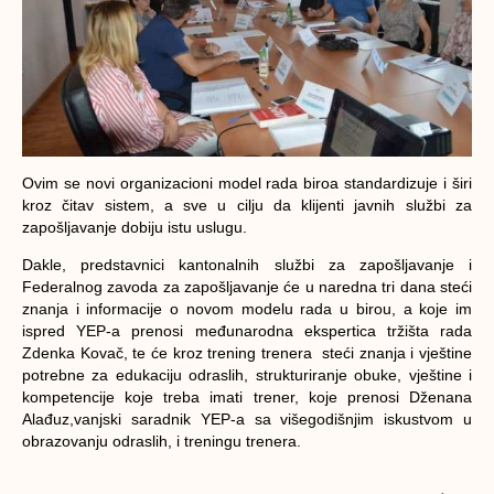
Ovim se novi organizacioni model rada biroa standardizuje i širi
kroz čitav sistem, a sve u cilju da klijenti javnih službi za
zapošljavanje dobiju istu uslugu.
Dakle, predstavnici kantonalnih službi za zapošljavanje i
Federalnog zavoda za zapošljavanje će u naredna tri dana steći
znanja i informacije o novom modelu rada u birou, a koje im
ispred YEP-a prenosi međunarodna ekspertica tržišta rada
Zdenka Kovač, te će kroz trening trenera steći znanja i vještine
potrebne za edukaciju odraslih, strukturiranje obuke, vještine i
kompetencije koje treba imati trener, koje prenosi Dženana
Alađuz,vanjski saradnik YEP-a sa višegodišnjim iskustvom u
obrazovanju odraslih, i treningu trenera.