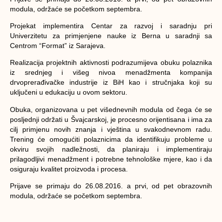
modula, održaće se početkom septembra.
Projekat implementira Centar za razvoj i saradnju pri
Univerzitetu za primjenjene nauke iz Berna u saradnji sa
Centrom “Format” iz Sarajeva.
Realizacija projektnih aktivnosti podrazumijeva obuku polaznika
iz srednjeg i višeg nivoa menadžmenta kompanija
drvoprerađivačke industrije iz BiH kao i stručnjaka koji su
uključeni u edukaciju u ovom sektoru.
Obuka, organizovana u pet višednevnih modula od čega će se
posljednji održati u Švajcarskoj, je procesno orijentisana i ima za
cilj primjenu novih znanja i vještina u svakodnevnom radu.
Trening će omogućiti polaznicima da identifikuju probleme u
okviru svojih nadležnosti, da planiraju i implementiraju
prilagodljivi menadžment i potrebne tehnološke mjere, kao i da
osiguraju kvalitet proizvoda i procesa.
Prijave se primaju do 26.08.2016. a prvi, od pet obrazovnih
modula, održaće se početkom septembra.