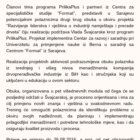
Članovi tima programa PrilikaPlus i partneri iz Centra za
specijalističke studije “Format”, predstavili u Sarajevu
potencijalnim polaznicima drugi krug obuka u okviru projekta
“Razvijanje liderstva i vještina u industriji namještaja i prerade
drveta” čiju realizaciju podržava Vlada Švajcarske kroz program
PrilikaPlus. Projekat implementira Centar za razvoj i saradnju pri
Univerzitetu za primjenjene nauke iz Berna u saradnji sa
Centrom “Format” iz Sarajeva.
Realizacija projektnih aktivnosti podrazumijeva obuku polaznika
iz srednjeg i višeg nivoa menadžmenta kompanija
drvoprerađivačke industrije iz BiH kao i stručnjaka koji su
uključeni u edukaciju u ovom sektoru.
Obuka, organizovana u pet višednevnih modula od čega će se
posljednji održati u Švajcarskoj, je procesno orijentisana i ima za
cilj primjenu novih znanja i vještina u svakodnevnom radu.
Trening će omogućiti polaznicima da identifikuju probleme u
okviru svojih nadležnosti, da planiraju i implementiraju
prilagodljivi menadžment i potrebne tehnološke mjere, kao i da
osiguraju kvalitet proizvoda i procesa.
Prijave se primaju do 26.08.2016. a prvi, od pet obrazovnih