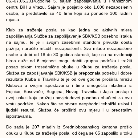
06.-07.06.2014.godine 5. sajam zapošljavanja u Franšiznom
centru BiH u Vitezu. Sajam je posjetilo oko 1.000 nezaposlenih
osoba, a predstavilo se 40 firmi koje su ponudile 300 radnih
mjesta.
Klub za traženje posla se kao jedna od aktivnih mjera
zapošljavanja Službe za zapošljavanje SBK/KSB posebno istakla
na sajmu, te je i svojim zasebnim štandom privukla dosta
pažnje, naročito mladih nezaposlenih. Sve mlade nezaposlene
osobe u dobi od 18 do 30 godina starosti, koje su na evidenciji
biroa duže od 6 mjeseci mogu dobiti grupnu podršku i tražiti
posao tokom trosedmične obuke u Klubu za traženje posla.
Služba za zapošljavanje SBK/KSB je prepoznala potrebu i dobre
rezultate Kluba u Travniku te je od ove godine proširila mrežu
Klubova u svojim ispostavama i time omogućila mladima iz
Fojnice, Busovače, Bugojna, Novog Travnika i Jajca pristup i
ovoj usluzi koju pružaju savjetodavci posebno obučeni za ovu
vrstu podrške. Nakon što se stvore neophodni tehnički uslovi i
ljudski resursi, Služba će proširiti ovu mjeru i u preostalim
ispostavama.
Do sada je 207 mladih iz Srednjobosanskog kantona prošlo
obuku u Klubu za traženje posla, od čega se 65 zaposlilo u toku