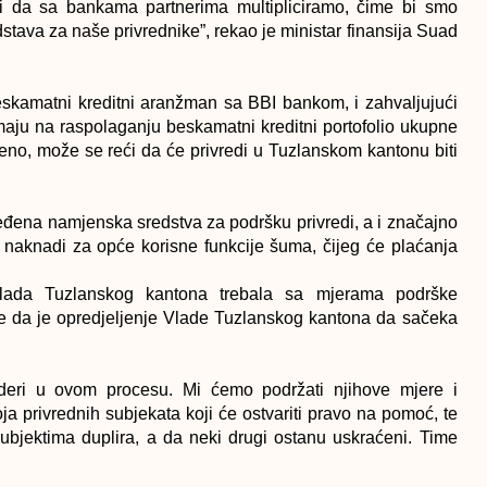
ti da sa bankama partnerima multipliciramo, čime bi smo
stava za naše privrednike”, rekao je ministar finansija Suad
skamatni kreditni aranžman sa BBI bankom, i zahvaljujući
maju na raspolaganju beskamatni kreditni portofolio ukupne
deno, može se reći da će privredi u Tuzlanskom kantonu biti
ređena namjenska sredstva za podršku privredi, a i značajno
 naknadi za opće korisne funkcije šuma, čijeg će plaćanja
lada Tuzlanskog kantona trebala sa mjerama podrške
tiče da je opredjeljenje Vlade Tuzlanskog kantona da sačeka
deri u ovom procesu. Mi ćemo podržati njihove mjere i
a privrednih subjekata koji će ostvariti pravo na pomoć, te
bjektima duplira, a da neki drugi ostanu uskraćeni. Time
aključio je ministar Mustajbašić.