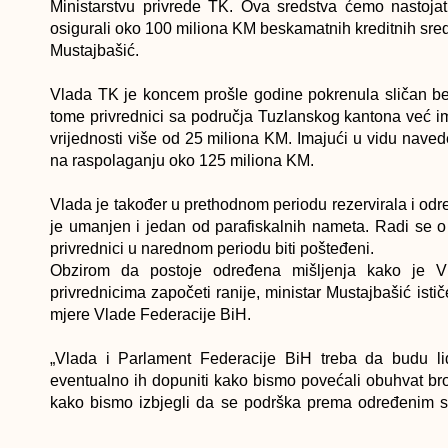
Ministarstvu privrede TK. Ova sredstva ćemo nastoja
osigurali oko 100 miliona KM beskamatnih kreditnih sred
Mustajbašić.
Vlada TK je koncem prošle godine pokrenula sličan be
tome privrednici sa područja Tuzlanskog kantona već i
vrijednosti više od 25 miliona KM. Imajući u vidu nave
na raspolaganju oko 125 miliona KM.
Vlada je također u prethodnom periodu rezervirala i od
je umanjen i jedan od parafiskalnih nameta. Radi se o
privrednici u narednom periodu biti pošteđeni.
Obzirom da postoje određena mišljenja kako je V
privrednicima započeti ranije, ministar Mustajbašić is
mjere Vlade Federacije BiH.
„Vlada i Parlament Federacije BiH treba da budu li
eventualno ih dopuniti kako bismo povećali obuhvat broj
kako bismo izbjegli da se podrška prema određenim su
očekujemo ostvarenje kvalitetnijeg efekta na privredu”, z