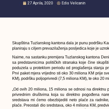
27 Aprila, 2020
Edis Velicanin
Skupština Tuzlanskog kantona dala je punu podršku Kan
planiraju s ciljem prevazilaženja posljedica koje je uz
Naime, na sastanku premijera Tuzlanskog kantona Denij
sa predstavnicima političkih stranaka koje čine skupš
poduzela u proteklom periodu od proglašenja stanja 
Prvi paket mjera vrijedno sti oko 30 miliona KM prije 
KM), podršku poljoprivredi (7,5 miliona KM), te oko 20 m
„Od ovih 20 miliona, 15 miliona se odnosi na direktnu
privrednim društvima koja su direktno pogođena nared
sredstava mi ćemo obezbijediti neto plaće za radnike
plaće. Preostali dio sredstava, oko 4 miliona KM, pred