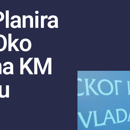
lanira
 Oko
na KM
u