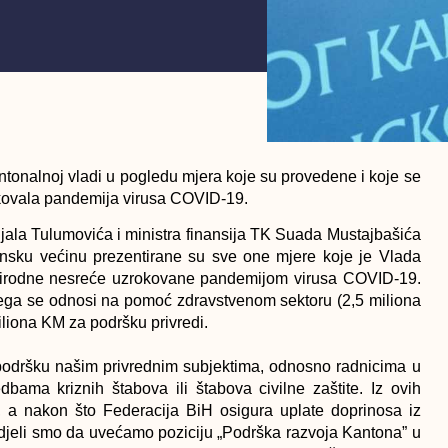
tonalnoj vladi u pogledu mjera koje su provedene i koje se
rokovala pandemija virusa COVID-19.
ala Tulumovića i ministra finansija TK Suada Mustajbašića
tinsku većinu prezentirane su sve one mjere koje je Vlada
prirodne nesreće uzrokovane pandemijom virusa COVID-19.
svega se odnosi na pomoć zdravstvenom sektoru (2,5 miliona
iliona KM za podršku privredi.
 podršku našim privrednim subjektima, odnosno radnicima u
bama kriznih štabova ili štabova civilne zaštite. Iz ovih
, a nakon što Federacija BiH osigura uplate doprinosa iz
vidjeli smo da uvećamo poziciju „Podrška razvoja Kantona” u