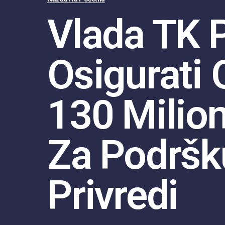
Vlada TK P
Osigurati
130 Milio
Za Podršk
Privredi