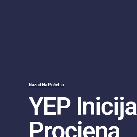
Nazad Na Početnu
YEP Inicija
Procjena