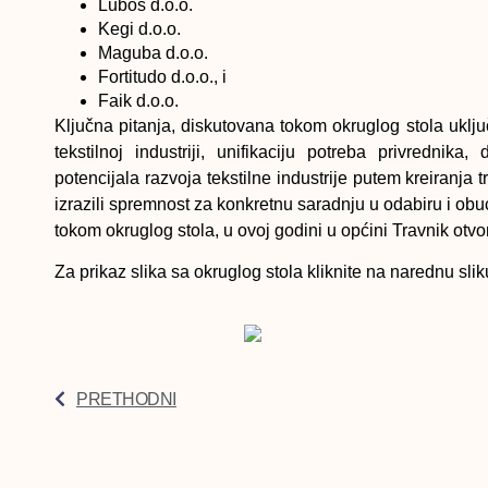
Lubos d.o.o.
Kegi d.o.o.
Maguba d.o.o.
Fortitudo d.o.o., i
Faik d.o.o.
Ključna pitanja, diskutovana tokom okruglog stola uklju
tekstilnoj industriji, unifikaciju potreba privrednik
potencijala razvoja tekstilne industrije putem kreiranja
izrazili spremnost za konkretnu saradnju u odabiru i ob
tokom okruglog stola, u ovoj godini u općini Travnik otvo
Za prikaz slika sa okruglog stola kliknite na narednu slik
PRETHODNI