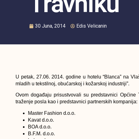
Travniku
30 Juna, 2014
Edis Velicanin
U petak, 27.06. 2014. godine u hotelu “Blanca” na Vla
mladih u tekstilnoj, obućarskoj i kožarskoj industriji”.
Ovom događaju prisustvovali su predstavnici Općine 
traženje posla kao i predstavnici partnerskih kompanija:
Master Fashion d.o.o.
Kavat d.o.o.
BOA d.o.o.
B.F.M. d.o.o.