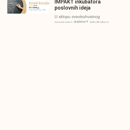
IMPAKT inkubatora
poslovnih ideja
U sklopu sveobuhvatnog
programa IMPAKT inkubatora
poslovnih ideja kao kruna
Finalna prezentacija
IMPAKT inkubatora
poslovnih ideja
Zavidovići
Zatvaramo još jedan ciklus
IMPAKT inkubatora u
Zavidovićima i to