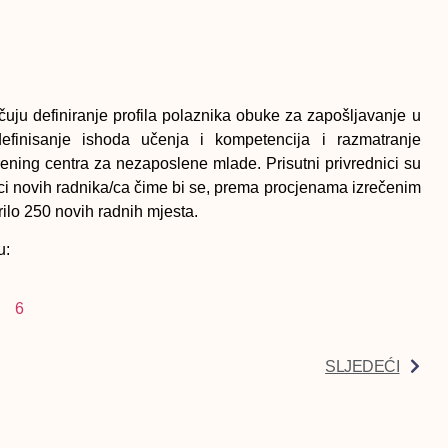
čuju definiranje profila polaznika obuke za zapošljavanje u
a, definisanje ishoda učenja i kompetencija i razmatranje
 trening centra za nezaposlene mlade. Prisutni privrednici su
uci novih radnika/ca čime bi se, prema procjenama izrečenim
rilo
250 novih radnih mjesta
.
u:
SLJEDEĆI