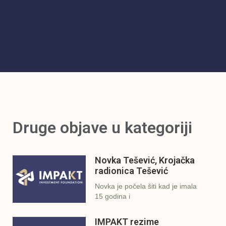
Druge objave u kategoriji
Novka Tešević, Krojačka
radionica Tešević
Novka je počela šiti kad je imala
15 godina i
IMPAKT rezime