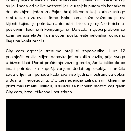
su joj i sada od velike važnosti jer je uspjela putem tih kontakata
da obezbjedi jedan značajan broj klijenata koji koriste usluge
rent a car-a za svoje firme. Kako sama kaže, važni su joj svi
klijenti kojima je potreban automobil, bilo da je riječ o turistima,
poslovnim ljudima ili kompanijama. Do sada, najveći problem sa
kojim se susrela Amila na ovom poslu, jeste nelojalna, odnosno
ilegalna konkurencija.
City cars agencija trenutno broji tri zaposlenika, i uz 12
postojećih vozila, slijedi nabavka još nekoliko vozila, prije svega
u biznis klasi. Pored proširenja voznog parka, Amila ističe da će
imati potrebu za zapošljavanjem dodatnog osoblja, naročito
sada u ljetnom periodu kada sve više ljudi iz inostranstva dolazi
u Bosnu i Hercegovinu. City cars agencija želi da svim klijentima
pruži maksimalnu uslugu, u skladu sa njihovim motom koji glasi:
City cars, brzo, efikasno i pouzdano.