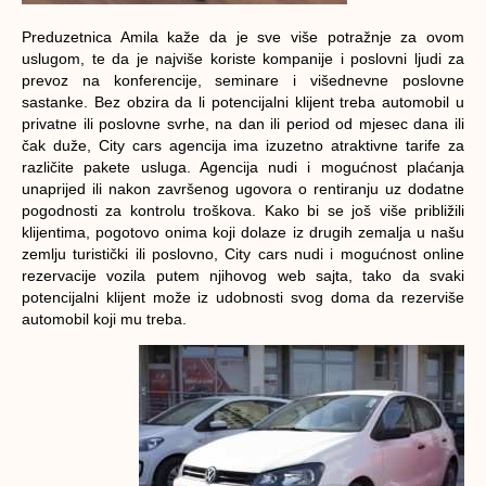
Preduzetnica Amila kaže da je sve više potražnje za ovom
uslugom, te da je najviše koriste kompanije i poslovni ljudi za
prevoz na konferencije, seminare i višednevne poslovne
sastanke. Bez obzira da li potencijalni klijent treba automobil u
privatne ili poslovne svrhe, na dan ili period od mjesec dana ili
čak duže, City cars agencija ima izuzetno atraktivne tarife za
različite pakete usluga. Agencija nudi i mogućnost plaćanja
unaprijed ili nakon završenog ugovora o rentiranju uz dodatne
pogodnosti za kontrolu troškova. Kako bi se još više približili
klijentima, pogotovo onima koji dolaze iz drugih zemalja u našu
zemlju turistički ili poslovno, City cars nudi i mogućnost online
rezervacije vozila putem njihovog web sajta, tako da svaki
potencijalni klijent može iz udobnosti svog doma da rezerviše
automobil koji mu treba.