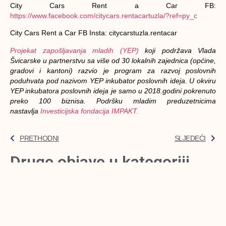
City Cars Rent a Car FB:
https://www.facebook.com/citycars.rentacartuzla/?ref=py_c
City Cars Rent a Car FB Insta: citycarstuzla.rentacar
Projekat zapošljavanja mladih (YEP)
koji podržava Vlada
Švicarske u partnerstvu sa više od 30 lokalnih zajednica (općine,
gradovi i kantoni) razvio je program za razvoj poslovnih
poduhvata pod nazivom YEP inkubator poslovnih ideja. U okviru
YEP inkubatora poslovnih ideja je samo u 2018.godini pokrenuto
preko 100 biznisa. Podršku mladim preduzetnicima
nastavlja
Investicijska fondacija IMPAKT.
PRETHODNI
SLJEDEĆI
Druge objave u kategoriji
Novka Tešević, Krojačka radionica
Tešević
Novka je počela šiti kad je imala 15 godina i