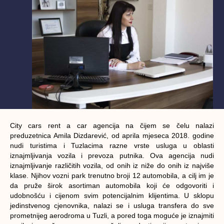
City cars rent a car agencija na čijem se čelu nalazi
preduzetnica Amila Dizdarević, od aprila mjeseca 2018. godine
nudi turistima i Tuzlacima razne vrste usluga u oblasti
iznajmljivanja vozila i prevoza putnika. Ova agencija nudi
iznajmljivanje različitih vozila, od onih iz niže do onih iz najviše
klase. Njihov vozni park trenutno broji 12 automobila, a cilj im je
da pruže širok asortiman automobila koji će odgovoriti i
udobnošću i cijenom svim potencijalnim klijentima. U sklopu
jedinstvenog cjenovnika, nalazi se i usluga transfera do sve
prometnijeg aerodroma u Tuzli, a pored toga moguće je iznajmiti