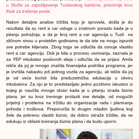
u Službi za zapošljavanje Tuzlanskog kantona, preciznije kroz
Klub za traženje posla
.
Nakon detaljne analize tržišta koju je sprovela, došla je do
rezultata da su rent a car usluge u znatnom porastu kada je u
pitanju potražnja, a da je broj rent a car agencija u Tuzli na
sličnom nivou u proteklim godinama te da iste ne mogu ispuniti
sve potrebe klijenata. Zbog toga se odlučila da osnuje vlastitu
rent a car agenciju. Dok je bila u procesu osnivanja, saznala je
za YEP inkubator poslovnih ideja i odlučila da se prijavi. Amila
ističe da joj je mnogo značila finansijska podrška programa, jer
je izvršila nabavku još jednog vozila za agenciju, ali ističe da joj
je od veće koristi bila preduzetnička edukacija u okviru
inkubatora. Za nju je to predstavljalo jedno pozitivno iskustvo iz
kojeg je naučila mnoge stvari kada je u pitanju izrada biznis
plana, jer su kroz treninge prolazili sve detalje, od mogućih
prijetnji i problema na tržištu do organizacije rada i planiranja
prihoda i troškova. Preporučila bi drugim mladim ljudima koji
žele da pokrenu vlastiti biznis, da dobro istraže tržište, da se
edukuju iz oblasti kreiranja biznis plana i da budu uporni.