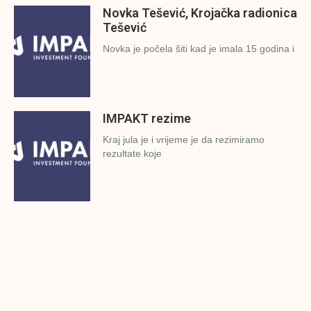
Novka Tešević, Krojačka radionica
Tešević
Novka je počela šiti kad je imala 15 godina i
IMPAKT rezime
Kraj jula je i vrijeme je da rezimiramo
rezultate koje
Podržano 9 poslovnih ideja iz
Konjica
Investicijska fondacija Impakt i Grad Konjic
održali su 27.7.2022.g. finalnu