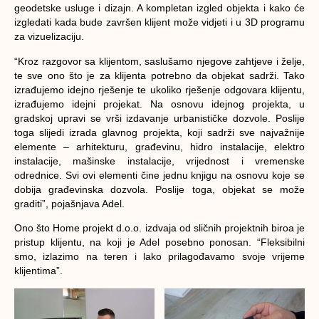
geodetske usluge i dizajn. A kompletan izgled objekta i kako će
izgledati kada bude završen klijent može vidjeti i u 3D programu
za vizuelizaciju.
“Kroz razgovor sa klijentom, saslušamo njegove zahtjeve i želje,
te sve ono što je za klijenta potrebno da objekat sadrži. Tako
izrađujemo idejno rješenje te ukoliko rješenje odgovara klijentu,
izrađujemo idejni projekat. Na osnovu idejnog projekta, u
gradskoj upravi se vrši izdavanje urbanističke dozvole. Poslije
toga slijedi izrada glavnog projekta, koji sadrži sve najvažnije
elemente – arhitekturu, građevinu, hidro instalacije, elektro
instalacije, mašinske instalacije, vrijednost i vremenske
odrednice. Svi ovi elementi čine jednu knjigu na osnovu koje se
dobija građevinska dozvola. Poslije toga, objekat se može
graditi”, pojašnjava Adel.
Ono što Home projekt d.o.o. izdvaja od sličnih projektnih biroa je
pristup klijentu, na koji je Adel posebno ponosan. “Fleksibilni
smo, izlazimo na teren i lako prilagođavamo svoje vrijeme
klijentima”.