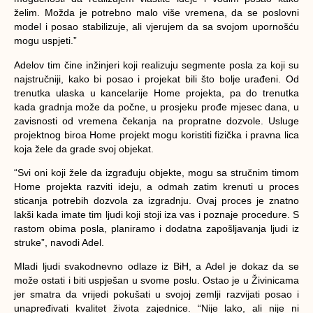
želim. Možda je potrebno malo više vremena, da se poslovni
model i posao stabilizuje, ali vjerujem da sa svojom upornošću
mogu uspjeti.”
Adelov tim čine inžinjeri koji realizuju segmente posla za koji su
najstručniji, kako bi posao i projekat bili što bolje urađeni. Od
trenutka ulaska u kancelarije Home projekta, pa do trenutka
kada gradnja može da počne, u prosjeku prođe mjesec dana, u
zavisnosti od vremena čekanja na propratne dozvole. Usluge
projektnog biroa Home projekt mogu koristiti fizička i pravna lica
koja žele da grade svoj objekat.
“Svi oni koji žele da izgrađuju objekte, mogu sa stručnim timom
Home projekta razviti ideju, a odmah zatim krenuti u proces
sticanja potrebih dozvola za izgradnju. Ovaj proces je znatno
lakši kada imate tim ljudi koji stoji iza vas i poznaje procedure. S
rastom obima posla, planiramo i dodatna zapošljavanja ljudi iz
struke”, navodi Adel.
Mladi ljudi svakodnevno odlaze iz BiH, a Adel je dokaz da se
može ostati i biti uspješan u svome poslu. Ostao je u Živinicama
jer smatra da vrijedi pokušati u svojoj zemlji razvijati posao i
unapređivati kvalitet života zajednice. “Nije lako, ali nije ni