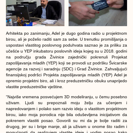
Arhitekta po zanimanju, Adel je dugo godina radio u projektnom
birou, ali je poželio raditi sam za sebe. U trenutku promišljanja o
uspostavi vlastitog poslovnog poduhvata saznao je za priliku za
učešće u YEP inkubatoru poslovnih ideja kojeg su u 2018. godini
na području grada Živinice zajednički pokrenuli Projekat
zapošljavanja mladih (YEP) koji se provodi uz podršku Švicarske
agencije za razvoj i saradnju (SDC) i Grad Živinice. Zahvaljujući
finansijskoj podršci Projekta zapošljavanja mladih (YEP) Adel je
opremio projektni biro, ali i kroz preduzetničku obuku unaprijedo
vlastite preduzetničke vještine.
“Najviše vremena posvećujem 3D modeliranju, u čemu posebno
uživam. Ljudi su prepoznali moju želju za učenjem i
napredovanjem i polako sam razvio ideju o vlastitom projektnom
birou, iako moja porodica nije bila oduševljena inicijativom da
pokrenem vlastiti posao. Govorili su mi da je bolje raditi za
drugog, jer su i brige manje, ali ja uživam u onome što radim i
mogućnosti da realizujem vlastite ideje i vodim posao kako