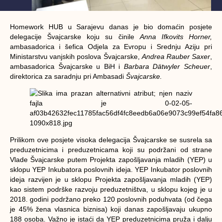
Homework HUB u Sarajevu danas je bio domaćin posjete
delegacije Švajcarske koju su činile
Anna Ifkovits Horner,
ambasadorica i šefica Odjela za Evropu i Srednju Aziju pri
Ministarstvu vanjskih poslova Švajcarske,
Andrea Rauber Saxer
,
ambasadorica Švajcarske u BiH i
Barbara Dätwyler Scheuer
,
direktorica za saradnju pri Ambasadi
Švajcarske.
Prilikom ove posjete visoka delegacija Švajcarske se susrela sa
preduzetnicima i preduzetnicama koji su podržani od strane
Vlade Švajcarske putem Projekta zapošljavanja mladih (YEP) u
sklopu YEP Inkubatora poslovnih ideja. YEP Inkubator poslovnih
ideja razvijen je u sklopu Projekta zapošljavanja mladih (YEP)
kao sistem podrške razvoju preduzetništva, u sklopu kojeg je u
2018. godini podržano preko 120 poslovnih poduhvata (od čega
je 45% žena vlasnica biznisa) koji danas zapošljavaju ukupno
188 osoba. Važno je istaći da YEP preduzetnicima pruža i dalju