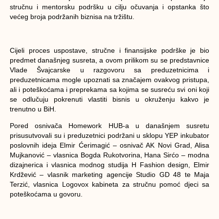
stručnu i mentorsku podršku u cilju očuvanja i opstanka što
većeg broja podržanih biznisa na tržištu.
Cijeli proces uspostave, stručne i finansijske podrške je bio
predmet današnjeg susreta, a ovom prilikom su se predstavnice
Vlade Švajcarske u razgovoru sa preduzetnicima i
preduzetnicama mogle upoznati sa značajem ovakvog pristupa,
ali i poteškoćama i preprekama sa kojima se susreću svi oni koji
se odlučuju pokrenuti vlastiti bisnis u okruženju kakvo je
trenutno u BiH.
Pored osnivača Homework HUB-a u današnjem susretu
prisusutvovali su i preduzetnici podržani u sklopu YEP inkubator
poslovnih ideja Elmir Ćerimagić – osnivač AK Novi Grad, Alisa
Mujkanović – vlasnica Bogda Rukotvorina, Hana Sirćo – modna
dizajnerica i vlasnica modnog studija H Fashion design, Elmir
Krdžević – vlasnik marketing agencije Studio GD 48 te Maja
Terzić, vlasnica Logovox kabineta za stručnu pomoć djeci sa
poteškoćama u govoru.