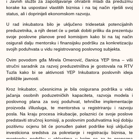
i Javnih službi za zapošljavanje ohrabrili mladi da preduzmu
korake ka uspostavi vlastitih biznisa i na taj način riješili svoj
status, ali i doprinijeli ekonomskom razvoju.
U rad inkubatora bilo je uključeno tridesetak potencijalnih
preduzetnika, a njih deset će u petak dobiti priliku da prezentuju
svoje poslovne planove pred komisijom kako bi na taj način
osigurali dalju mentorsku i finansijsku podršku za konkretizaciju
svojih poduhvata u vidu registrovanog poslovnog subjekta.
Ovim povodom gđa Mirela Omerović, članica YEP tima – viši
stručni saradnik za razvoj preduzetništva je gostovala na RTV
Tuzla kako bi se aktivnosti YEP Inkubatora poslovnih ideja
približile javnosti.
Kroz Inkubator, učesnicima je bila osigurana podrška u vidu
jačanja osobnih poduzetničkih kapaciteta, razvoja modela i
poslovnog plana za svoj poduhvat, tehničke implementacije
proizvoda i/iliusluga, te mentorstva u registriranju i razvoju
posla. Na kraju procesa inkubacije, polaznici će svoje poslove
predstaviti stručnoj komisiji, a poslovnim poduhvatima koji dobiju
pozitivnu ocjenu bit će ponuđen paket podrške koji uključuje
investiciona sredstva za pokretanje i registraciju biznisa, te
mentorsku podršku u oblastima u kojim se za to prepozna