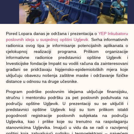
Pored Lopara danas je održana i prezentacija o
YEP Inkubatoru
poslovnih ideja u susjednoj opštini Ugljevik.
Svrha informativnih
radionica ovog tipa je informisanje potencijalnih aplikanata o
cjelokupnoj realizaciji programa. Prilikom organizacije
informativne radionice predstavnici opštine Ugljevik i
Investicijske fondacije Impakt su vodili računa da zainteresovani
građani se pridržavaju higijensko-epidemioloških mjera koje
uključuju obavezu nošenja zaštitne maske i održavanje fizičke
distance u odnosu na druge učesnike.
Program podrške poslovnim idejama uključuje finansijsku,
stručnu i mentorsku podršku za pet poslovnih poduhvata na
području opštine Ugljevik. U prezentaciji su se uključili i
predstavnici opštine Ugljevik koji su tom prilikom istakli
pogodnosti registracije poslovnih subjekata na području
Ugljevika, kao i prilike koje su trenutno na raspolaganju
stanovnicima Ugljevika. Imajući u vidu da se radi o razvijenoj
opštini koja zahvaljujući rudniku i termoelektrani – najvećem