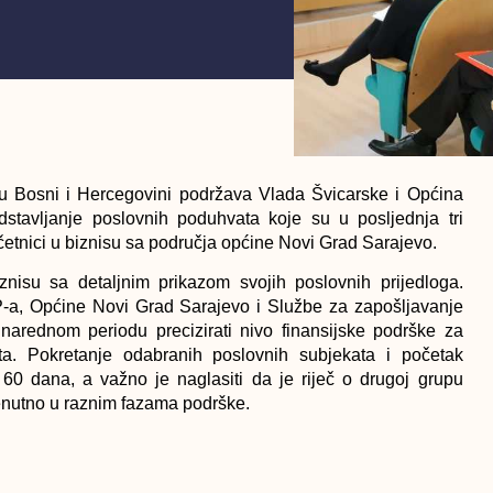
 u Bosni i Hercegovini podržava Vlada Švicarske i Općina
stavljanje poslovnih poduhvata koje su u posljednja tri
četnici u biznisu sa područja općine Novi Grad Sarajevo.
znisu sa detaljnim prikazom svojih poslovnih prijedloga.
EP-a, Općine Novi Grad Sarajevo i Službe za zapošljavanje
narednom periodu precizirati nivo finansijske podrške za
ta. Pokretanje odabranih poslovnih subjekata i početak
 60 dana, a važno je naglasiti da je riječ o drugoj grupu
trenutno u raznim fazama podrške.