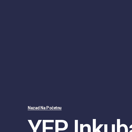
Nazad Na Početnu
YEP Inkub