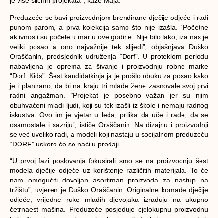
je više sličnih projekata”, kaže Maja.
Preduzeće se bavi proizvodnjom brendirane dječije odjeće i radi
punom parom, a prva kolekcija samo što nije izašla. “Početne
aktivnosti su počele u martu ove godine. Nije bilo lako, iza nas je
veliki posao a ono najvažnije tek slijedi”, objašnjava Duško
Oraščanin, predsjednik udruženja “Dorf”. U proteklom periodu
nabavljena je oprema za šivanje i proizvodnju robne marke
“Dorf Kids”. Šest kandidatkinja ja je prošlo obuku za posao kako
je i planirano, da bi na kraju tri mlade žene zasnovale svoj prvi
radni angažman. “Projekat je posebno važan jer su njim
obuhvaćeni mladi ljudi, koji su tek izašli iz škole i nemaju radnog
iskustva. Ovo im je vjetar u leđa, prilika da uče i rade, da se
osamostale i sazriju”, ističe Oraščanin. Na dizajnu i proizvodnji
se već uveliko radi, a modeli koji nastaju u socijalnom preduzeću
“DORF” uskoro će se naći u prodaji.
“U prvoj fazi poslovanja fokusirali smo se na proizvodnju šest
modela dječije odjeće uz korištenje različitih materijala. To će
nam omogućiti dovoljan asortiman proizvoda za nastup na
tržištu”, uvjeren je Duško Oraščanin. Originalne komade dječije
odjeće, vrijedne ruke mladih djevojaka izrađuju na ukupno
četrnaest mašina. Preduzeće posjeduje cjelokupnu proizvodnu