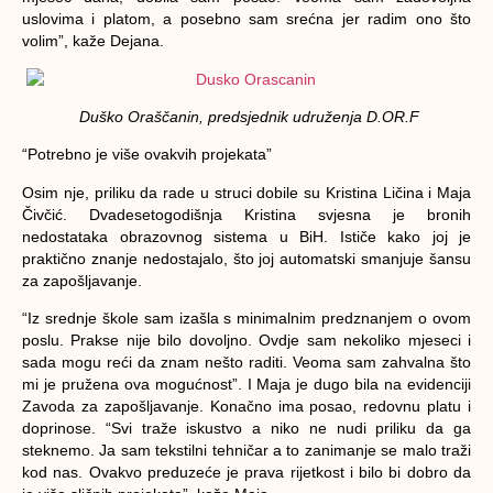
uslovima i platom, a posebno sam srećna jer radim ono što
volim”, kaže Dejana.
Duško Oraščanin, predsjednik udruženja D.OR.F
“Potrebno je više ovakvih projekata”
Osim nje, priliku da rade u struci dobile su Kristina Ličina i Maja
Čivčić. Dvadesetogodišnja Kristina svjesna je bronih
nedostataka obrazovnog sistema u BiH. Ističe kako joj je
praktično znanje nedostajalo, što joj automatski smanjuje šansu
za zapošljavanje.
“Iz srednje škole sam izašla s minimalnim predznanjem o ovom
poslu. Prakse nije bilo dovoljno. Ovdje sam nekoliko mjeseci i
sada mogu reći da znam nešto raditi. Veoma sam zahvalna što
mi je pružena ova mogućnost”. I Maja je dugo bila na evidenciji
Zavoda za zapošljavanje. Konačno ima posao, redovnu platu i
doprinose. “Svi traže iskustvo a niko ne nudi priliku da ga
steknemo. Ja sam tekstilni tehničar a to zanimanje se malo traži
kod nas. Ovakvo preduzeće je prava rijetkost i bilo bi dobro da