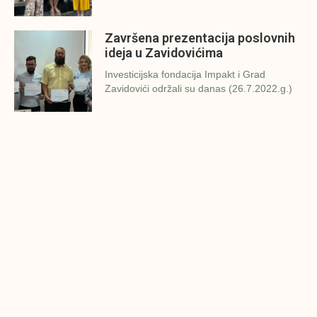
Završena prezentacija poslovnih
ideja u Zavidovićima
Investicijska fondacija Impakt i Grad
Zavidovići održali su danas (26.7.2022.g.)
Konjic spreman za finalnu
prezentaciju IMPAKT inkubatora
poslovnih ideja
U sklopu sveobuhvatnog programa IMPAKT
inkubatora poslovnih ideja kao kruna
Finalna prezentacija IMPAKT
inkubatora poslovnih ideja
Zavidovići
Zatvaramo još jedan ciklus IMPAKT