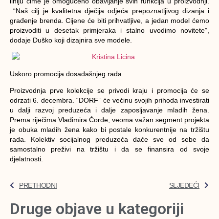
liniju čime je omogućeno obavljanje svih funkcija u proizvodnji.
“Naš cilj je kvalitetna dječija odjeća prepoznatljivog dizanja i
građenje brenda. Cijene će biti prihvatljive, a jedan model ćemo
proizvoditi u desetak primjeraka i stalno uvodimo novitete”,
dodaje Duško koji dizajnira sve modele.
Uskoro promocija dosadašnjeg rada
Proizvodnja prve kolekcije se privodi kraju i promocija će se
odrzati 6. decembra. “DORF” će većinu svojih prihoda investirati
u dalji razvoj preduzeća i dalje zaposljavanje mladih žena.
Prema riječima Vladimira Ćorde, veoma važan segment projekta
je obuka mladih žena kako bi postale konkurentnije na tržištu
rada. Kolektiv socijalnog preduzeća daće sve od sebe da
samostalno preživi na tržištu i da se finansira od svoje
djelatnosti.
PRETHODNI
SLJEDEĆI
Druge objave u kategoriji