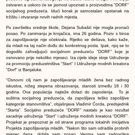
ostvaren a uskoro će se javnost upoznati s proizvodima “DORF”
socijalnog
preduzeća
. Idući korak je samostalan opstanak na
tržištu i otvaranje novih radnih mjesta.
Po završetku srednje škole, Dejana Subašić nije mogla pronaći
posao. Po zanimanju je krojačica, ima 26 godina. Poziv s biroa
za zapošljavanje nije očekivala. Rijetko se dešava, kako kaže,
da mladi na taj način dođu do konkretnog posla. Ipak, njoj se to
dogodilo zahvaljujući socijalnom preduzeću “DORF” koje je
osnovano prije nekoliko mjeseci. Iza cijele ideje stoje Udruženje
za promociju preduzetništva “Start” I Udruženje modnih kreatora
“Dorf” iz Banjaluke.
“Osnovni cilj nam je zapošljavanje mladih žena bez radnog
iskustva, nižeg stepena obrazovanja, starosti između 18 i 30
godina. Ova populacija najteže dolazi do zaposlenja. To je
suština socijalnog preduzeća, da zapošljava teško zapošljive
kategorije stanovništva”, objašnjava Vladimir Ćorda, predsjednik
“Starta”. Socijalno preduzeće “DORF” nastalo je kao rezultat
saradnje udruženja “Start” i udruženja modnih kreatora “DORF”.
Projekat je prepoznat je od strane programa lokalnih inicijativa
Projekta zapošljavanja mladih. “Nakon što sam odradila probnih
mjesec dana, dobila sam posao. Veoma sam zadovoljna