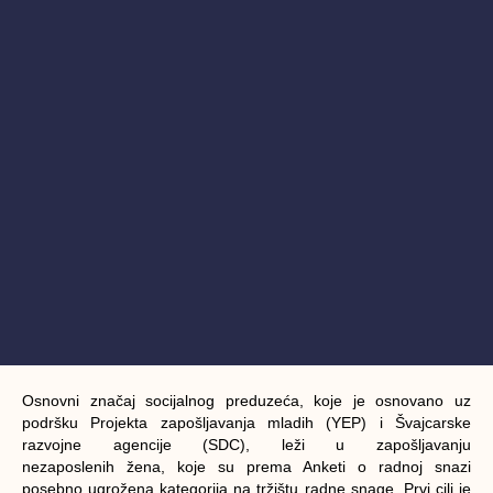
Osnovni značaj socijalnog preduzeća, koje je osnovano uz
podršku Projekta zapošljavanja mladih (YEP) i Švajcarske
razvojne agencije (SDC), leži u zapošljavanju
nezaposlenih žena, koje su prema Anketi o radnoj snazi
posebno ugrožena kategorija na tržištu radne snage. Prvi cilj je