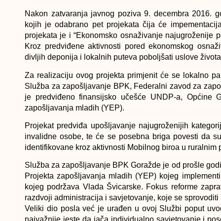
Nakon zatvaranja javnog poziva 9. decembra 2016. god
kojih je odabrano pet projekata čija će impementacij
projekata je i “Ekonomsko osnaživanje najugroženije 
Kroz predviđene aktivnosti pored ekonomskog osnaživ
divljih deponija i lokalnih puteva poboljšati uslove život
Za realizaciju ovog projekta primjenit će se lokalno p
Služba za zapošljavanje BPK, Federalni zavod za zapoš
je predviđeno finansijsko učešće UNDP-a, Općine G
zapošljavanja mladih (YEP).
Projekat predviđa upošljavanje najugroženijih kategorij
invalidne osobe, te će se posebna briga povesti da su
identifikovane kroz aktivnosti Mobilnog biroa u ruralnim
Služba za zapošljavanje BPK Goražde je od prošle godine
Projekta zapošljavanja mladih (YEP) kojeg implement
kojeg podržava Vlada Švicarske. Fokus reforme zapra
razdvoji administracija i savjetovanje, koje se sprovodit
Veliki dio posla već je urađen u ovoj Službi poput uvođe
najvažnije jeste da jača individualno savjetovanje i po