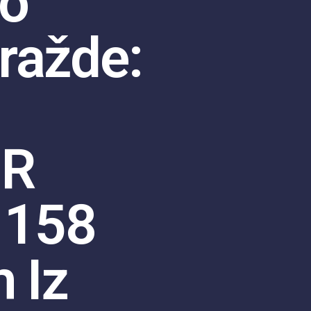
vo
ražde:
IR
 158
 Iz