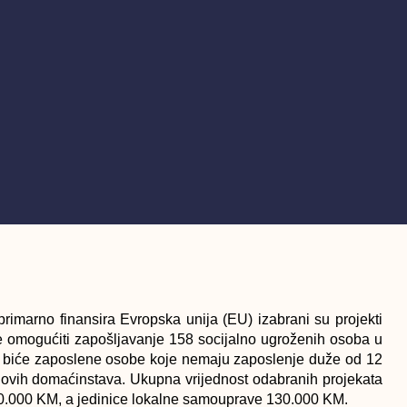
primarno finansira
Evropska unija (EU)
izabrani su projekti
će omogućiti zapošljavanje
158 socijalno ugroženih osoba
u
a
biće zaposlene osobe koje nemaju zaposlenje duže od 12
hovih domaćinstava. Ukupna vrijednost odabranih projekata
50.000 KM, a jedinice lokalne samouprave 130.000 KM.