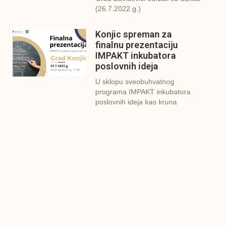
(26.7.2022.g.)
Konjic spreman za
finalnu prezentaciju
IMPAKT inkubatora
poslovnih ideja
U sklopu sveobuhvatnog
programa IMPAKT inkubatora
poslovnih ideja kao kruna
Finalna prezentacija
IMPAKT inkubatora
poslovnih ideja
Zavidovići
Zatvaramo još jedan ciklus
IMPAKT inkubatora u
Zavidovićima i to