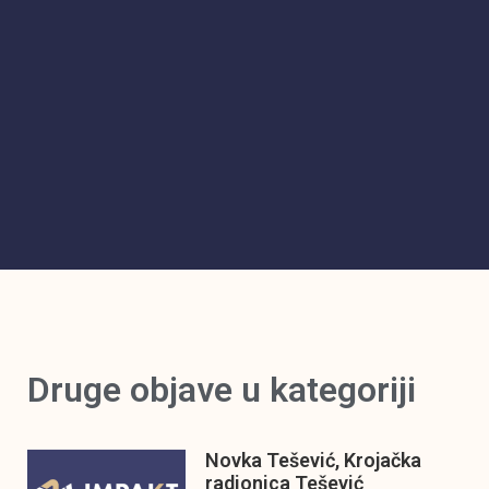
Druge objave u kategoriji
Novka Tešević, Krojačka
radionica Tešević