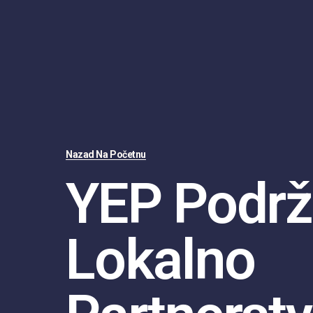
Nazad Na Početnu
YEP Podr
Lokalno