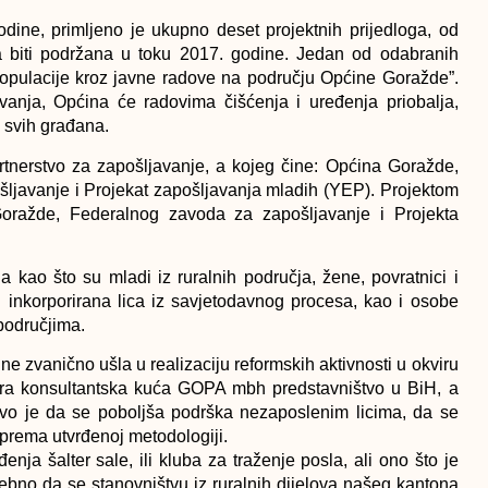
ine, primljeno je ukupno deset projektnih prijedloga, od
a biti podržana u toku 2017. godine. Jedan od odabranih
populacije kroz javne radove na području Općine Goražde”.
anja, Općina će radovima čišćenja i uređenja priobalja,
a svih građana.
artnerstvo za zapošljavanje, a kojeg čine: Općina Goražde,
ljavanje i Projekat zapošljavanja mladih (YEP). Projektom
oražde, Federalnog zavoda za zapošljavanje i Projekta
a kao što su mladi iz ruralnih područja, žene, povratnici i
 inkorporirana lica iz savjetodavnog procesa, kao i osobe
 područjima.
 zvanično ušla u realizaciju reformskih aktivnosti u okviru
ira konsultantska kuća GOPA mbh predstavništvo u BiH, a
vo je da se poboljša podrška nezaposlenim licima, da se
i prema utvrđenoj metodologiji.
nja šalter sale, ili kluba za traženje posla, ali ono što je
sebno da se stanovništvu iz ruralnih dijelova našeg kantona