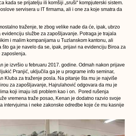
 kada se prijatelju ili komšiji „sruši“ kompjuterski sistem.
poslove servisera u IT firmama, ali i one za koje smatra da
talno traženje, te zbog velike nade da će, ipak, ubrzo
na evidenciju službe za zapošljavanje. Potraga je trajala
likim i malim kompanijama u Tuzlanskom kantonu, ali
to ga je navelo da se, ipak, prijavi na evidenciju Biroa za
o zaposlenja.
n je izvršio u februaru 2017. godine. Odmah nakon prijave
ukić Pranjić, uključila ga je u programe info seminar,
an Kluba za traženje posla. Na pitanje šta mu je najviše
irou za zapošljavanje, Hajrulahović odgovara da mu je
ma koji imaju isti problem kao i on. Pored rušenja
i duže vremena traže posao, Kenan je dodatno razvio svoje
na intervjuima i neke zakonske odredbe koje će mu kasnije