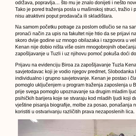
održava, popravlja… što mu je znalo donijeti i nešto novca
Tako je pored traženja posla u mašinskoj struci, tražio i 
nisu atraktivni poput prodavača ili skladištara.
Na samom početku potrage za poslom odlučio se na samos
pronaći način za upis na fakultet nije htio da se prijavi 
skoro dvije godine uz mnogo obilazaka i razgovora u ve
Kenan nije dobio ništa više osim mnogobrojnih obećanja š
zapošljavanje u Tuzli i uz njihovu pomoć pokuša doći d
Prijavu na evidenciju Biroa za zapošljavanje Tuzla Kena
savjetodavac koji je vodio njegov predmet, Slobodanka Ilj
individualno i grupno savjetovanje. Kenan je postao i čl
pomoglo uključenjem u program traženja zaposlenja u B
prije svega pomoglo upoznavanje sa drugim mladim ljudi
psihičkih barijera koje se stvaraju kod mladih ljudi koj
vještine pisanja biografije, molbe za posao, ponašanja 
koristiti u ostvarivanju različitih prava nezaposlenih lica.