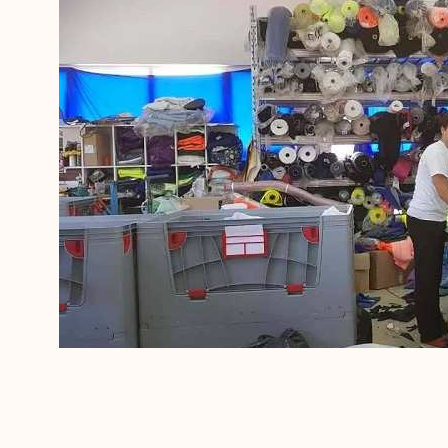
Slobodanka, Kenanov savjetodavac pružala mu je veliku 
tekstilnoj kompaniji Rentex – com doo Tuzla. Biro za z