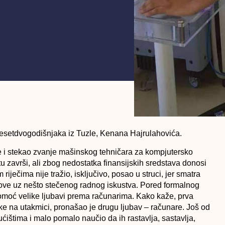
adesetdvogodišnjaka iz Tuzle, Kenana Hajrulahovića.
ne i stekao zvanje mašinskog tehničara za kompjutersko
tu završi, ali zbog nedostatka finansijskih sredstava donosi
iječima nije tražio, isključivo, posao u struci, jer smatra
poslove uz nešto stečenog radnog iskustva. Pored formalnog
omoć velike ljubavi prema računarima. Kako kaže, prva
uke na utakmici, pronašao je drugu ljubav – računare. Još od
ištima i malo pomalo naučio da ih rastavlja, sastavlja,