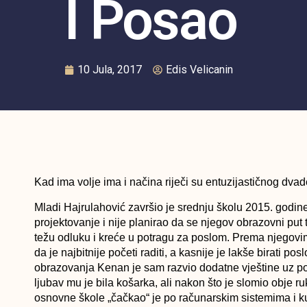
I Posao
10 Jula, 2017
Edis Velicanin
Kad ima volje ima i načina riječi su entuzijastičnog dv
Mladi Hajrulahović završio je srednju školu 2015. godi
projektovanje i nije planirao da se njegov obrazovni put 
težu odluku i kreće u potragu za poslom. Prema njegovim r
da je najbitnije početi raditi, a kasnije je lakše birati 
obrazovanja Kenan je sam razvio dodatne vještine uz p
ljubav mu je bila košarka, ali nakon što je slomio obje r
osnovne škole „čačkao“ je po računarskim sistemima i kuć