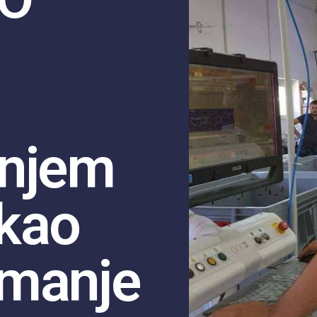
anjem
kao
imanje