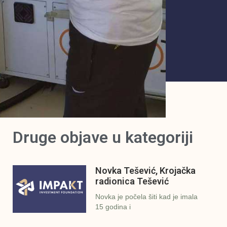
Druge objave u kategoriji
Novka Tešević, Krojačka
radionica Tešević
Novka je počela šiti kad je imala
15 godina i