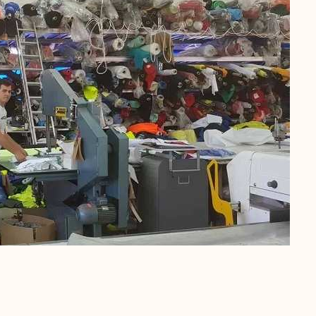
potporu i uz njenu pomoć otišao je i potražio zaposlenje u
apošljavanje Tuzla ima dugogodišnju suradnju sa Rentex-