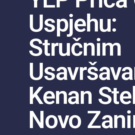
Uspjehu:
Stručnim
Usavršav
Kenan Ste
Novo Zan