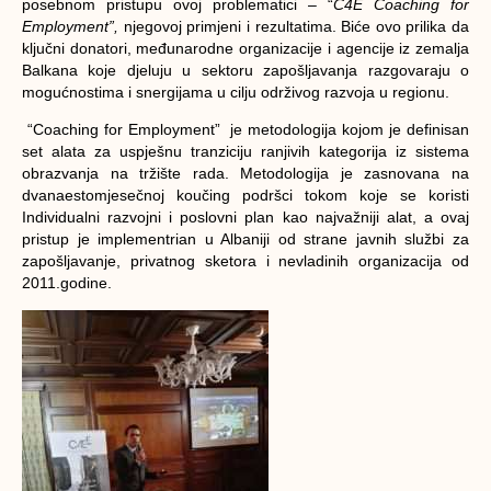
posebnom pristupu ovoj problematici – “
C4E Coaching for
Employment”,
njegovoj primjeni i rezultatima. Biće ovo prilika da
ključni donatori, međunarodne organizacije i agencije iz zemalja
Balkana koje djeluju u sektoru zapošljavanja razgovaraju o
mogućnostima i snergijama u cilju održivog razvoja u regionu.
“Coaching for Employment” je metodologija kojom je definisan
set alata za uspješnu tranziciju ranjivih kategorija iz sistema
obrazvanja na tržište rada. Metodologija je zasnovana na
dvanaestomjesečnoj koučing podršci tokom koje se koristi
Individualni razvojni i poslovni plan kao najvažniji alat, a ovaj
pristup je implementrian u Albaniji od strane javnih službi za
zapošljavanje, privatnog sketora i nevladinih organizacija od
2011.godine.