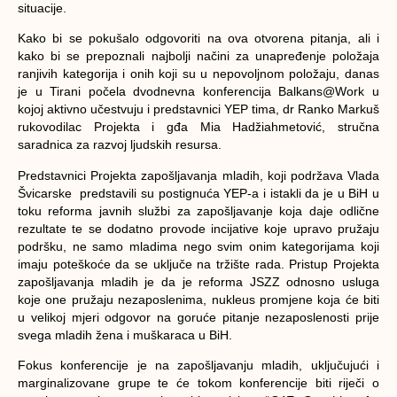
situacije.
Kako bi se pokušalo odgovoriti na ova otvorena pitanja, ali i
kako bi se prepoznali najbolji načini za unapređenje položaja
ranjivih kategorija i onih koji su u nepovoljnom položaju, danas
je u Tirani počela dvodnevna konferencija Balkans@Work u
kojoj aktivno učestvuju i predstavnici YEP tima, dr Ranko Markuš
rukovodilac Projekta i gđa Mia Hadžiahmetović, stručna
saradnica za razvoj ljudskih resursa.
Predstavnici Projekta zapošljavanja mladih, koji podržava Vlada
Švicarske predstavili su postignuća YEP-a i istakli da je u BiH u
toku reforma javnih službi za zapošljavanje koja daje odlične
rezultate te se dodatno provode incijative koje upravo pružaju
podršku, ne samo mladima nego svim onim kategorijama koji
imaju poteškoće da se uključe na tržište rada. Pristup Projekta
zapošljavanja mladih je da je reforma JSZZ odnosno usluga
koje one pružaju nezaposlenima, nukleus promjene koja će biti
u velikoj mjeri odgovor na goruće pitanje nezaposlenosti prije
svega mladih žena i muškaraca u BiH.
Fokus konferencije je na zapošljavanju mladih, uključujući i
marginalizovane grupe te će tokom konferencije biti riječi o