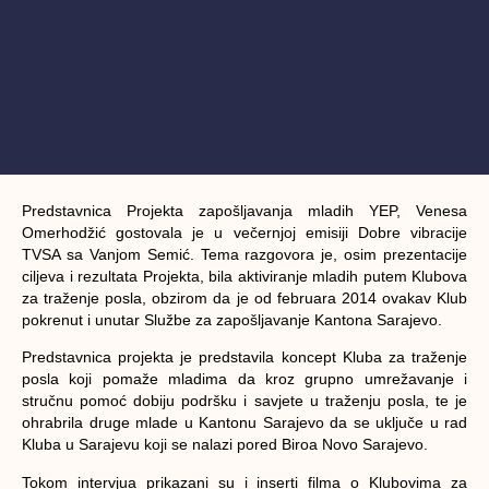
Predstavnica Projekta zapošljavanja mladih YEP, Venesa
Omerhodžić gostovala je u večernjoj emisiji Dobre vibracije
TVSA sa Vanjom Semić. Tema razgovora je, osim prezentacije
ciljeva i rezultata Projekta, bila aktiviranje mladih putem Klubova
za traženje posla, obzirom da je od februara 2014 ovakav Klub
pokrenut i unutar Službe za zapošljavanje Kantona Sarajevo.
Predstavnica projekta je predstavila koncept Kluba za traženje
posla koji pomaže mladima da kroz grupno umrežavanje i
stručnu pomoć dobiju podršku i savjete u traženju posla, te je
ohrabrila druge mlade u Kantonu Sarajevo da se uključe u rad
Kluba u Sarajevu koji se nalazi pored Biroa Novo Sarajevo.
Tokom intervjua prikazani su i inserti filma o Klubovima za