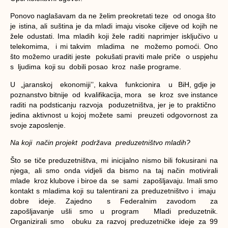
Ponovo naglašavam da ne želim preokretati teze od onoga što
je istina, ali suština je da mladi imaju visoke ciljeve od kojih ne
žele odustati. Ima mladih koji žele raditi naprimjer isključivo u
telekomima, i mi takvim mladima ne možemo pomoći. Ono
što možemo uraditi jeste pokušati praviti male priče o uspjehu
s ljudima koji su dobili posao kroz naše programe.
U „jaranskoj ekonomiji’’, kakva funkcionira u BiH, gdje je
poznanstvo bitnije od kvalifikacija, mora se kroz sve instance
raditi na podsticanju razvoja poduzetništva, jer je to praktično
jedina aktivnost u kojoj možete sami preuzeti odgovornost za
svoje zaposlenje.
Na koji način projekt podržava preduzetništvo mladih?
Što se tiče preduzetništva, mi inicijalno nismo bili fokusirani na
njega, ali smo onda vidjeli da bismo na taj način motivirali
mlade kroz klubove i biroe da se sami zapošljavaju. Imali smo
kontakt s mladima koji su talentirani za preduzetništvo i imaju
dobre ideje. Zajedno s Federalnim zavodom za
zapošljavanje ušli smo u program Mladi preduzetnik.
Organizirali smo obuku za razvoj preduzetničke ideje za 99