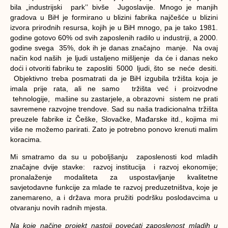
bila „industrijski park’’ bivše Jugoslavije. Mnogo je manjih
gradova u BiH je formirano u blizini fabrika najčešće u blizini
izvora prirodnih resursa, kojih je u BiH mnogo, pa je tako 1981.
godine gotovo 60% od svih zaposlenih radilo u industriji, a 2000.
godine svega 35%, dok ih je danas značajno manje. Na ovaj
način kod naših je ljudi ustaljeno mišljenje da će i danas neko
doći i otvoriti fabriku te zaposliti 5000 ljudi, što se neće desiti.
Objektivno treba posmatrati da je BiH izgubila tržišta koja je
imala prije rata, ali ne samo tržišta već i proizvodne
tehnologije, mašine su zastarjele, a obrazovni sistem ne prati
savremene razvojne trendove. Sad su naša tradicionalna tržišta
preuzele fabrike iz Češke, Slovačke, Mađarske itd., kojima mi
više ne možemo parirati. Zato je potrebno ponovo krenuti malim
koracima.
Mi smatramo da su u poboljšanju zaposlenosti kod mladih
značajne dvije stavke: razvoj institucija i razvoj ekonomije;
pronalaženje modaliteta za uspostavljanje kvalitetne
savjetodavne funkcije za mlade te razvoj preduzetništva, koje je
zanemareno, a i država mora pružiti podršku poslodavcima u
otvaranju novih radnih mjesta.
Na koje načine projekt nastoji povećati zaposlenost mladih u