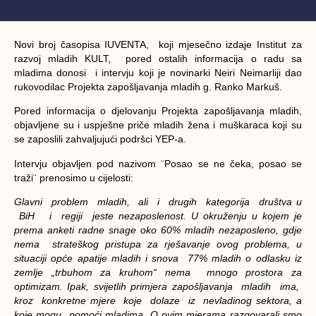
Novi broj časopisa IUVENTA, koji mjesečno izdaje Institut za
razvoj mladih KULT, pored ostalih informacija o radu sa
mladima donosi i intervju koji je novinarki Neiri Neimarliji dao
rukovodilac Projekta zapošljavanja mladih g. Ranko Markuš.
Pored informacija o djelovanju Projekta zapošljavanja mladih,
objavljene su i uspješne priče mladih žena i muškaraca koji su
se zaposlili zahvaljujući podršci YEP-a.
Intervju objavljen pod nazivom ¨Posao se ne čeka, posao se
traži¨ prenosimo u cijelosti:
Glavni problem mladih, ali i drugih kategorija društva u
BiH i regiji jeste nezaposlenost. U okruženju u kojem je
prema anketi radne snage oko 60% mladih nezaposleno, gdje
nema strateškog pristupa za rješavanje ovog problema, u
situaciji opće apatije mladih i snova 77% mladih o odlasku iz
zemlje „trbuhom za kruhom“ nema mnogo prostora za
optimizam. Ipak, svijetlih primjera zapošljavanja mladih ima,
kroz konkretne mjere koje dolaze iz nevladinog sektora, a
koje mogu pomoći mladima. O ovim mjerama razgovarali smo