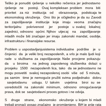
Teško je ponuditi rješenje u nekoliko rečenica jer jednostavno
rješenje ne postoji. Ovaj kompleksan problem mora biti
prioritet za niz institucija od obrazovanja, podsticaja te
ekonomskog okruženja. Ono što je očigledno je da su Zavodi
za zapošljavanje institucije koje imaju veoma značajnu
teritorijalnu pokrivenost jer postoje u svakoj lokalnoj
zajednici, odnosno općini. Njihov utjecaj na zapošljavanje
mladih može biti značajan jer imaju zakonski mandat, osoblje,
infrastrukturu i finansijske resurse.
Problem u uspostavljanjusistema individualne podrške je u
činjenici da je veliki broj nezaposlenih, a vrlo je malo ljudi koji
rade u službama za zapošljavanje. Naše procjene pokazuju
da u biroima na jednog zaposlenog službenika dolazi u
prosjeku 1500 nezaposlenih lica, tako da se jednostavno ne
mogu posvetiti svakoj nezaposlenoj osobi više od 5 minuta,
pa samim time je nemoguće pružiti svima podjednako dobru
savjetodavnu uslugu. U takvim uvjetima biroi su se
usredotočili na zakonski minimum, odnosno omogućavanje
prava, dok se savjetodavni proces gotovo i ne odvija.
S druge strane, ekonomsko okruženje u kojem bi mladi
trebali pronaći posao značajno je promijenjeno. BiH je prije rata