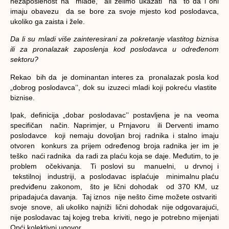
nezaposlenost na mlade, ali želimo ukazati na to da i oni
imaju obavezu da se bore za svoje mjesto kod poslodavca,
ukoliko ga zaista i žele.
Da li su mladi više zainteresirani za pokretanje vlastitog biznisa
ili za pronalazak zaposlenja kod poslodavca u određenom
sektoru?
Rekao bih da je dominantan interes za pronalazak posla kod
„dobrog poslodavca’’, dok su izuzeci mladi koji pokreću vlastite
biznise.
Ipak, definicija „dobar poslodavac’’ postavljena je na veoma
specifičan način. Naprimjer, u Prnjavoru ili Derventi imamo
poslodavce koji nemaju dovoljan broj radnika i stalno imaju
otvoren konkurs za prijem određenog broja radnika jer im je
teško naći radnika da radi za plaću koja se daje. Međutim, to je
problem očekivanja. Ti poslovi su manuelni, u drvnoj i
tekstilnoj industriji, a poslodavac isplaćuje minimalnu plaću
predviđenu zakonom, što je lični dohodak od 370 KM, uz
pripadajuća davanja. Taj iznos nije nešto čime možete ostvariti
svoje snove, ali ukoliko najniži lični dohodak nije odgovarajući,
nije poslodavac taj kojeg treba kriviti, nego je potrebno mijenjati
Opći kolektivni ugovor.