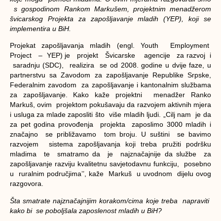
s gospodinom Rankom Markušem, projektnim menadžerom
švicarskog Projekta za zapošljavanje mladih (YEP), koji se
implementira u BiH.
Projekat zapošljavanja mladih (engl. Youth Employment
Project – YEP) je projekt Švicarske agencije za razvoj i
saradnju (SDC), realizira se od 2008. godine u dvije faze, u
partnerstvu sa Zavodom za zapošljavanje Republike Srpske,
Federalnim zavodom za zapošljavanje i kantonalnim službama
za zapošljavanje. Kako kaže projektni menadžer Ranko
Markuš, ovim projektom pokušavaju da razvojem aktivnih mjera
i usluga za mlade zaposliti što više mladih ljudi. „Cilj nam je da
za pet godina provođenja projekta zaposlimo 3000 mladih i
značajno se približavamo tom broju. U suštini se bavimo
razvojem sistema zapošljavanja koji treba pružiti podršku
mladima te smatramo da je najznačajnije da službe za
zapošljavanje razviju kvalitetnu savjetodavnu funkciju, posebno
u ruralnim područjima’’, kaže Markuš u uvodnom dijelu ovog
razgovora.
Šta smatrate najznačajnijim korakom/cima koje treba napraviti
kako bi se poboljšala zaposlenost mladih u BiH?