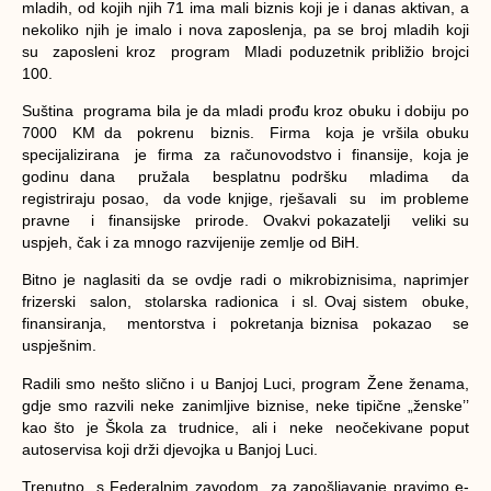
mladih, od kojih njih 71 ima mali biznis koji je i danas aktivan, a
nekoliko njih je imalo i nova zaposlenja, pa se broj mladih koji
su zaposleni kroz program Mladi poduzetnik približio brojci
100.
Suština programa bila je da mladi prođu kroz obuku i dobiju po
7000 KM da pokrenu biznis. Firma koja je vršila obuku
specijalizirana je firma za računovodstvo i finansije, koja je
godinu dana pružala besplatnu podršku mladima da
registriraju posao, da vode knjige, rješavali su im probleme
pravne i finansijske prirode. Ovakvi pokazatelji veliki su
uspjeh, čak i za mnogo razvijenije zemlje od BiH.
Bitno je naglasiti da se ovdje radi o mikrobiznisima, naprimjer
frizerski salon, stolarska radionica i sl. Ovaj sistem obuke,
finansiranja, mentorstva i pokretanja biznisa pokazao se
uspješnim.
Radili smo nešto slično i u Banjoj Luci, program Žene ženama,
gdje smo razvili neke zanimljive biznise, neke tipične „ženske’’
kao što je Škola za trudnice, ali i neke neočekivane poput
autoservisa koji drži djevojka u Banjoj Luci.
Trenutno s Federalnim zavodom za zapošljavanje pravimo e-