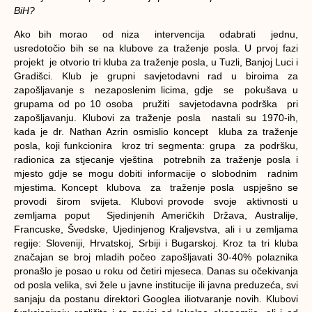
BiH?
Ako bih morao od niza intervencija odabrati jednu,
usredotočio bih se na klubove za traženje posla. U prvoj fazi
projekt je otvorio tri kluba za traženje posla, u Tuzli, Banjoj Luci i
Gradišci. Klub je grupni savjetodavni rad u biroima za
zapošljavanje s nezaposlenim licima, gdje se pokušava u
grupama od po 10 osoba pružiti savjetodavna podrška pri
zapošljavanju. Klubovi za traženje posla nastali su 1970-ih,
kada je dr. Nathan Azrin osmislio koncept kluba za traženje
posla, koji funkcionira kroz tri segmenta: grupa za podršku,
radionica za stjecanje vještina potrebnih za traženje posla i
mjesto gdje se mogu dobiti informacije o slobodnim radnim
mjestima. Koncept klubova za traženje posla uspješno se
provodi širom svijeta. Klubovi provode svoje aktivnosti u
zemljama poput Sjedinjenih Američkih Država, Australije,
Francuske, Švedske, Ujedinjenog Kraljevstva, ali i u zemljama
regije: Sloveniji, Hrvatskoj, Srbiji i Bugarskoj. Kroz ta tri kluba
značajan se broj mladih počeo zapošljavati 30-40% polaznika
pronašlo je posao u roku od četiri mjeseca. Danas su očekivanja
od posla velika, svi žele u javne institucije ili javna preduzeća, svi
sanjaju da postanu direktori Googlea iliotvaranje novih. Klubovi