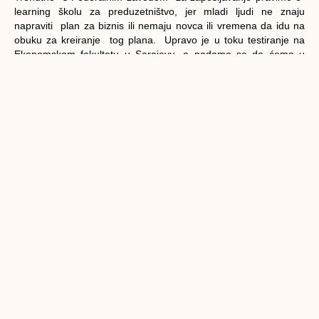
learning školu za preduzetništvo, jer mladi ljudi ne znaju
napraviti plan za biznis ili nemaju novca ili vremena da idu na
obuku za kreiranje tog plana. Upravo je u toku testiranje na
Ekonomskom fakultetu u Sarajevu, a nadamo se da ćemo u
toku ove godine uspjeti ovaj alat pružiti mladima u jednom od
preduzetničkih programa federalnog zavoda koji je u
pripremi.
Na kraju bih naglasio da projekt implementira lokalne
inicijative s 11 nevladinih organizacija iz BiH, od kojih su tri
projekta iz oblasti obrade drveta i metala, pet projekata iz
oblasti poljoprivrede, tri iz tekstilne industrije i jedan koji će
razvijati program volontiranja. Očekuje se da ćemo na ovaj
način generirati najmanje 120 radnih mjesta. Aktivnostima će
prevashodno biti obuhvaćeni mladi kroz klubove za traženje
posla, a na ovaj način mi pokušavamo pružiti dodatne
mogućnosti mladima u uvjetima ograničenog ekonomskog
razvoja. Naš pristup pokušava uvažiti realnost i stavove
mladih, koje kontinuirano preispitujemo na forumima o
zapošljavanju mladih, koje organiziramo dva puta godišnje i čija
preporuka je, između ostalih, bila i pokretanje lokalnih
inicijativa.