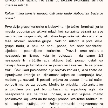
funkcioniraju različito i to zavisi od lokalne ekonomije, ali i od
interesa mladih.
Koliko mladi koriste mogućnosti koje nude klubovi za traženje
posla?
Prve dvije grupe korisnika u klubovima nije teško formirati, jer ta
mjesta popunjavaju aktivni mladi koji su zainteresirani za sve
raspoložive mogućnosti, ali nakon toga naše iskustvo je da je
teže oformiti naredne grupe. Neki od mladih iz prve dvije
grupe nađu, a neki ne nađu posao, što onda obeshrabri
sljedeće potencijalne korisnike. Proveli smo anketu s
nezaposlenim licima, koja je pokazala da samo 1/3
nezaposlenih na tržištu rada aktivno traži posao, ostali ga
čekaju. Naša je filozofija da se posao ne čeka već da se posao
traži. Čak i kad poslodavac nije objavio konkurs, a vi znate da
ispunjavate kriterije za djelatnost kojom se kompanija bavi,
možete ga nazvati ili poslati prijavu za posao i na taj način
ponuditi mu se za posao. Medije je privukla naša anketa jer
je problem prvi put bio prikazan iz suprotnog ugla, da
nezaposlena lica ne traže posao, a u isto vrijeme imamo
poslodavce koji kažu da ne mogu pronaći kvalitetne radnike. Mi
ni u kojem slučaju ne želimo prebaciti odgovornost za