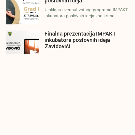
poslovnih ideja
U sklopu sveobuhvatnog programa IMPAKT
inkubatora poslovnih ideja kao kruna
Finalna prezentacija IMPAKT
inkubatora poslovnih ideja
Zavidovići
Zatvaramo još jedan ciklus IMPAKT
inkubatora u Zavidovićima i to