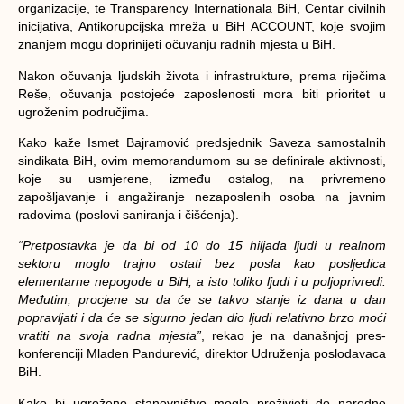
organizacije, te Transparency Internationala BiH, Centar civilnih
inicijativa, Antikorupcijska mreža u BiH ACCOUNT, koje svojim
znanjem mogu doprinijeti očuvanju radnih mjesta u BiH.
Nakon očuvanja ljudskih života i infrastrukture, prema riječima
Reše, očuvanja postojeće zaposlenosti mora biti prioritet u
ugroženim područjima.
Kako kaže Ismet Bajramović predsjednik Saveza samostalnih
sindikata BiH, ovim memorandumom su se definirale aktivnosti,
koje su usmjerene, između ostalog, na privremeno
zapošljavanje i angažiranje nezaposlenih osoba na javnim
radovima (poslovi saniranja i čišćenja).
“Pretpostavka je da bi od 10 do 15 hiljada ljudi u realnom
sektoru moglo trajno ostati bez posla kao posljedica
elementarne nepogode u BiH, a isto toliko ljudi i u poljoprivredi.
Međutim, procjene su da će se takvo stanje iz dana u dan
popravljati i da će se sigurno jedan dio ljudi relativno brzo moći
vratiti na svoja radna mjesta”
, rekao je na današnjoj pres-
konferenciji Mladen Pandurević, direktor Udruženja poslodavaca
BiH.
Kako bi ugroženo stanovništvo moglo preživjeti do naredne