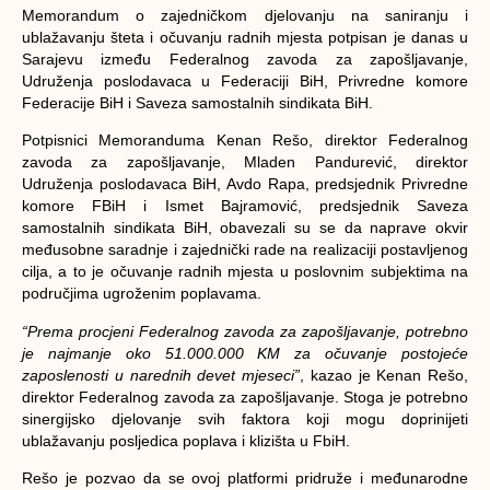
Memorandum o zajedničkom djelovanju na saniranju i
ublažavanju šteta i očuvanju radnih mjesta potpisan je danas u
Sarajevu između Federalnog zavoda za zapošljavanje,
Udruženja poslodavaca u Federaciji BiH, Privredne komore
Federacije BiH i Saveza samostalnih sindikata BiH.
Potpisnici Memoranduma
Kenan Rešo
, direktor Federalnog
zavoda za zapošljavanje,
Mladen Pandurević,
direktor
Udruženja poslodavaca BiH,
Avdo Rapa,
predsjednik Privredne
komore FBiH i
Ismet Bajramović,
predsjednik Saveza
samostalnih sindikata BiH, obavezali su se da naprave okvir
međusobne saradnje i zajednički rade na realizaciji postavljenog
cilja, a to je očuvanje radnih mjesta u poslovnim subjektima na
područjima ugroženim poplavama.
“Prema procjeni Federalnog zavoda za zapošljavanje, potrebno
je najmanje oko 51.000.000 KM za očuvanje postojeće
zaposlenosti u narednih devet mjeseci”
, kazao je Kenan Rešo,
direktor Federalnog zavoda za zapošljavanje. Stoga je potrebno
sinergijsko djelovanje svih faktora koji mogu doprinijeti
ublažavanju posljedica poplava i klizišta u FbiH.
Rešo je pozvao da se ovoj platformi pridruže i međunarodne