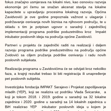
fokus značajno usmjerava na lokalni nivo, kao osnovicu razvoja
ekonomije pri čemu se snažan akcenat stavlja na lokalne
kapacitete u upravljanju procesima lokalnog razvoja. Općina
Zavidvovići je ove godine prepoznala važnost u ulaganje i
podržavanje osnivanja novih biznisa na njihovom području, te u
skladu s tim je potpisan ugovor o saradnji i zajedničkoj
implementaciji programa podrške poduzetništvu kroz
Impakt
inkubator poslovnih ideja
na područja općine Zavidovići.
Partneri u projektu će zajednički raditi na realizaciji i daljem
razvoju programa podrške preduzetništvu na području općine
Zvidovići sa ciljem pružanja podrške osnivanju i radu novih
poslovnih subjekata.
Realizacija programa u Zavidovićima će se odvijati kroz nekoliko
faza, a krajnji rezultat trebao bi biti registracija ili unapređenje
pet poslovnih subjekta.
Investicijska fondacija IMPAKT Sarajevo i Projekat zapošljavanja
mladih (YEP), koji se realizira uz podršku Vlada Švicarske, a
koji je tokom 2018. i 2019. godine u saradnji sa 32 lokalne
zajednice i 2020. godine u saradnji sa 14 lokalnih zajednica u
BiH realizirao YEP inkubator poslovnih ideja u kojem je