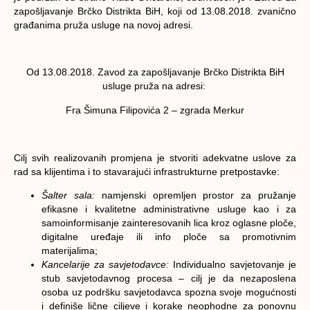
zapošljavanje Brčko Distrikta BiH, koji od 13.08.2018. zvanično
građanima pruža usluge na novoj adresi.
Od 13.08.2018. Zavod za zapošljavanje Brčko Distrikta BiH
usluge pruža na adresi:
Fra Šimuna Filipovića 2 – zgrada Merkur
Cilj svih realizovanih promjena je stvoriti adekvatne uslove za
rad sa klijentima i to stavarajući infrastrukturne pretpostavke:
Šalter sala:
namjenski opremljen prostor za pružanje
efikasne i kvalitetne administrativne usluge kao i za
samoinformisanje zainteresovanih lica kroz oglasne ploče,
digitalne uređaje ili info ploče sa promotivnim
materijalima;
Kancelarije za savjetodavce:
Individualno savjetovanje je
stub savjetodavnog procesa – cilj je da nezaposlena
osoba uz podršku savjetodavca spozna svoje mogućnosti
i definiše lične ciljeve i korake neophodne za ponovnu