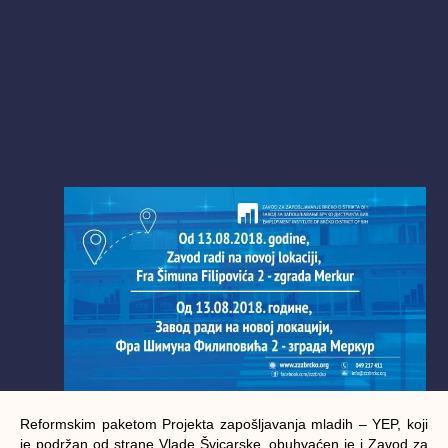
Reformskim paketom Projekta zapošljavanja mladih – YEP, koji
je podržan od strane Vlade Švicarske, obuhvaćen je i Zavod za