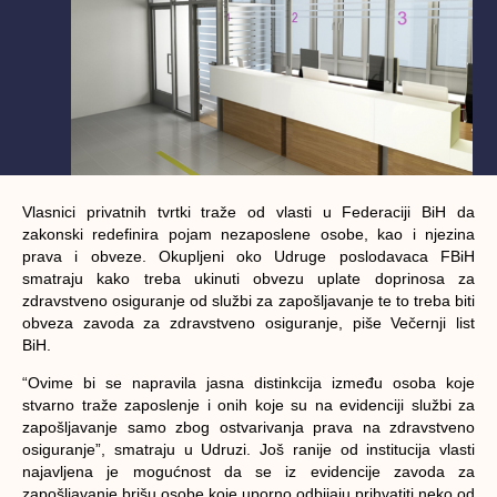
Vlasnici privatnih tvrtki traže od vlasti u Federaciji BiH da
zakonski redefinira pojam nezaposlene osobe, kao i njezina
prava i obveze. Okupljeni oko Udruge poslodavaca FBiH
smatraju kako treba ukinuti obvezu uplate doprinosa za
zdravstveno osiguranje od službi za zapošljavanje te to treba biti
obveza zavoda za zdravstveno osiguranje, piše Večernji list
BiH.
“Ovime bi se napravila jasna distinkcija između osoba koje
stvarno traže zaposlenje i onih koje su na evidenciji službi za
zapošljavanje samo zbog ostvarivanja prava na zdravstveno
osiguranje”, smatraju u Udruzi. Još ranije od institucija vlasti
najavljena je mogućnost da se iz evidencije zavoda za
zapošljavanje brišu osobe koje uporno odbijaju prihvatiti neko od