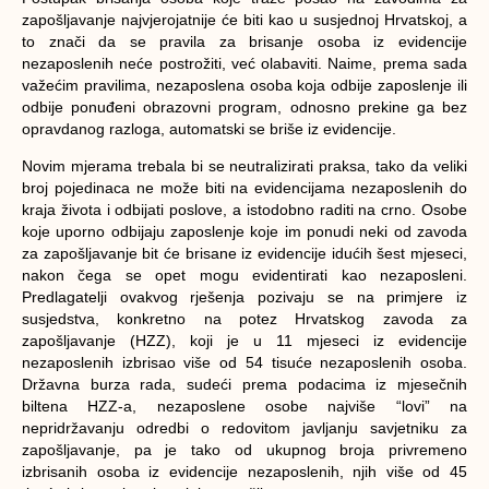
zapošljavanje najvjerojatnije će biti kao u susjednoj Hrvatskoj, a
to znači da se pravila za brisanje osoba iz evidencije
nezaposlenih neće postrožiti, već olabaviti. Naime, prema sada
važećim pravilima, nezaposlena osoba koja odbije zaposlenje ili
odbije ponuđeni obrazovni program, odnosno prekine ga bez
opravdanog razloga, automatski se briše iz evidencije.
Novim mjerama trebala bi se neutralizirati praksa, tako da veliki
broj pojedinaca ne može biti na evidencijama nezaposlenih do
kraja života i odbijati poslove, a istodobno raditi na crno. Osobe
koje uporno odbijaju zaposlenje koje im ponudi neki od zavoda
za zapošljavanje bit će brisane iz evidencije idućih šest mjeseci,
nakon čega se opet mogu evidentirati kao nezaposleni.
Predlagatelji ovakvog rješenja pozivaju se na primjere iz
susjedstva, konkretno na potez Hrvatskog zavoda za
zapošljavanje (HZZ), koji je u 11 mjeseci iz evidencije
nezaposlenih izbrisao više od 54 tisuće nezaposlenih osoba.
Državna burza rada, sudeći prema podacima iz mjesečnih
biltena HZZ-a, nezaposlene osobe najviše “lovi” na
nepridržavanju odredbi o redovitom javljanju savjetniku za
zapošljavanje, pa je tako od ukupnog broja privremeno
izbrisanih osoba iz evidencije nezaposlenih, njih više od 45