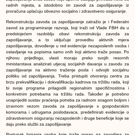
radnih mjesta, a istodobno im zavodi za zapošljavanje iz
proračuna uplaćuju obvezno socijalno i zdravstveno osiguranje.
Rekonstrukciju zavoda za zapošljavanje zatražio je i Federalni
zavod za programiranje razvoja, koji traži od Vlade FBiH da u
predstojećem razdoblju obavi rekonstrukciju zavoda za
zapošljavanje, a to uključuje provedbu aktivnih mjera
zapošljavanja, dovođenje u red evidencije nezaposlenih osoba i
ostavljanje na popisima samo onih koji aktivno traže posao. Po
njihovu prijedlogu, vlasti moraju preko svojih resornih
ministarstava analizirati utjecaj socijalnih davanja u zavodu za
zapošljavanje na aktivno traženje posla i odvojiti socijalnu
politiku od zapošljavanja. Treba pristupiti otvorenju centra za
brzu prekvalifikaciju i dokvalifikaciju kadrova na tržištu rada, koji
bi svoje programe prilagodili regionalnim specifičnostima i
konkretnim potrebama na tržištu rada. Također je potrebno
unaprijediti sustav praćenja potreba za radnom snagom boljom i
izravnom vezom zavoda za zapošljavanje s gospodarskim
komorama i udrugama poslodavaca, predefinirati evidencije o
zdravstvenom osiguranju nezaposlenih i druge beneficije koje se
daju preko službi za zapošljavanje.
Postupak brisanja osoba koje traže posao na zavodima za