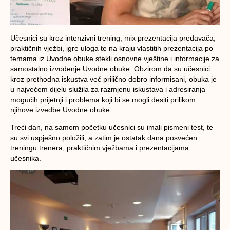
Učesnici su kroz intenzivni trening, mix prezentacija predavača,
praktičnih vježbi, igre uloga te na kraju vlastitih prezentacija po
temama iz Uvodne obuke stekli osnovne vještine i informacije za
samostalno izvođenje Uvodne obuke. Obzirom da su učesnici
kroz prethodna iskustva već prilično dobro informisani, obuka je
u najvećem dijelu služila za razmjenu iskustava i adresiranja
mogućih prijetnji i problema koji bi se mogli desiti prilikom
njihove izvedbe Uvodne obuke.
Treći dan, na samom početku učesnici su imali pismeni test, te
su svi uspješno položili, a zatim je ostatak dana posvećen
treningu trenera, praktičnim vježbama i prezentacijama
učesnika.