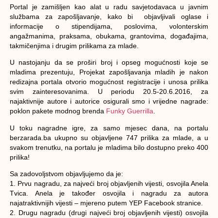
Portal je zamišljen kao alat u radu savjetodavaca u javnim
službama za zapošljavanje, kako bi objavljivali oglase i
informacije o stipendijama, poslovima, volonterskim
angažmanima, praksama, obukama, grantovima, događajima,
takmičenjima i drugim prilikama za mlade.
U nastojanju da se proširi broj i opseg mogućnosti koje se
mladima prezentuju, Projekat zapošljavanja mladih je nakon
redizajna portala otvorio mogućnost registracije i unosa prilika
svim zainteresovanima. U periodu 20.5-20.6.2016, za
najaktivnije autore i autorice osigurali smo i vrijedne nagrade:
poklon pakete modnog brenda
Funky Guerrilla
.
U toku nagradne igre, za samo mjesec dana, na portalu
berzarada.ba ukupno su objavljene 747 prilika za mlade, a u
svakom trenutku, na portalu je mladima bilo dostupno preko 400
prilika!
Sa zadovoljstvom objavljujemo da je:
1. Prvu nagradu, za najveći broj objavljenih vijesti, osvojila
Anela
Tvica
. Anela je također osvojila i nagradu za autora
najatraktivnijih vijesti – mjereno putem YEP Facebook stranice.
2. Drugu nagradu (drugi najveći broj objavljenih vijesti) osvojila