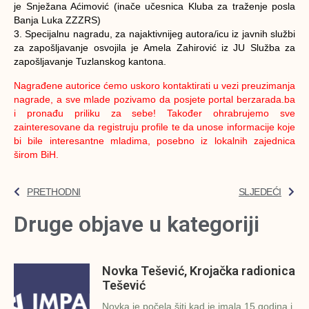
je
Snježana Aćimović (inače učesnica Kluba za traženje posla
Banja Luka ZZZRS)
3. Specijalnu nagradu, za najaktivnijeg autora/icu iz javnih službi
za zapošljavanje osvojila je
Amela Zahirović
iz JU Služba za
zapošljavanje Tuzlanskog kantona.
Nagrađene autorice ćemo uskoro kontaktirati u vezi preuzimanja
nagrade, a sve mlade pozivamo da posjete portal
berzarada.ba
i pronađu priliku za sebe! Također ohrabrujemo sve
zainteresovane da registruju profile te da unose informacije koje
bi bile interesantne mladima, posebno iz lokalnih zajednica
širom BiH.
PRETHODNI
SLJEDEĆI
Druge objave u kategoriji
Novka Tešević, Krojačka radionica
Tešević
Novka je počela šiti kad je imala 15 godina i