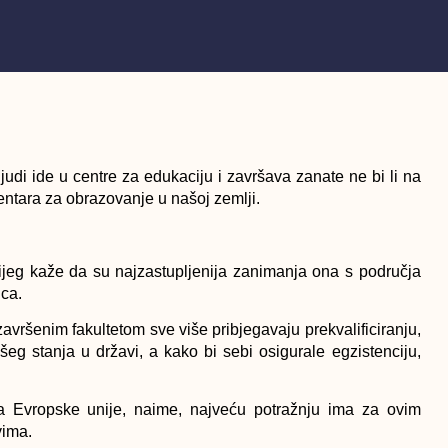
judi ide u centre za edukaciju i završava zanate ne bi li na
centara za obrazovanje u našoj zemlji.
ijeg kaže da su najzastupljenija zanimanja ona s područja
ica.
 završenim fakultetom sve više pribjegavaju prekvalificiranju,
eg stanja u državi, a kako bi sebi osigurale egzistenciju,
da Evropske unije, naime, najveću potražnju ima za ovim
vima.