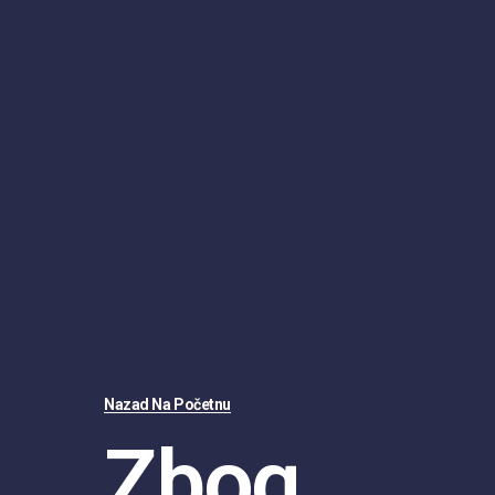
Nazad Na Početnu
Zbog