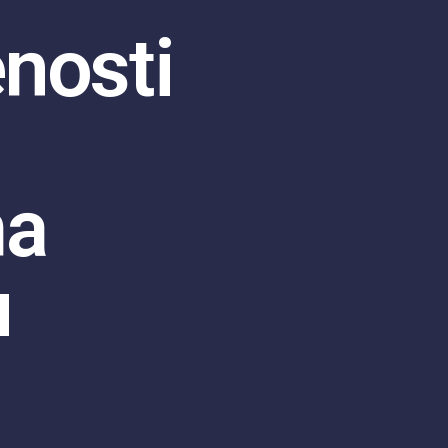
nosti
ma
u