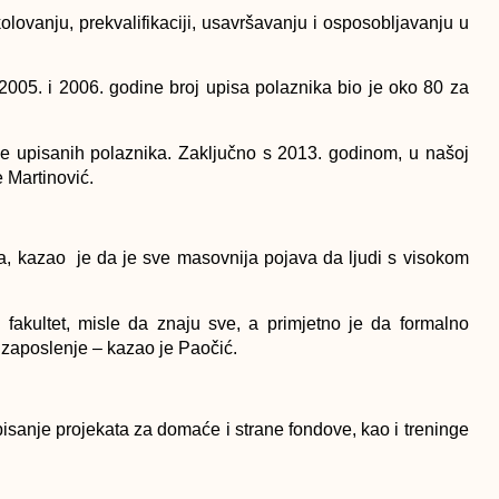
olovanju, prekvalifikaciji, usavršavanju i osposobljavanju u
05. i 2006. godine broj upisa polaznika bio je oko 80 za
e upisanih polaznika. Zaključno s 2013. godinom, u našoj
 Martinović.
la, kazao je da je sve masovnija pojava da ljudi s visokom
 fakultet, misle da znaju sve, a primjetno je da formalno
 zaposlenje – kazao je Paočić.
pisanje projekata za domaće i strane fondove, kao i treninge
ove treninge, jer ne mogu naći posao i onda kroz vještine