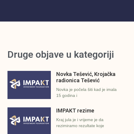
Druge objave u kategoriji
Novka Tešević, Krojačka
radionica Tešević
Novka je počela šiti kad je imala
15 godina i
IMPAKT rezime
Kraj jula je i vrijeme je da
rezimiramo rezultate koje