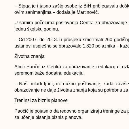
– Stoga je i jasno zašto osobe iz BiH pribjegavaju došk
ovim zanimanjima – dodala je Martinović.
U samim počecima poslovanja Centra za obrazovanje 20
jednu školsku godinu.
– Od 2007. do 2013. u prosjeku smo imali 260 godišnj
ustanovi uspješno se obrazovalo 1.820 polaznika – kaže
Životna znanja
Almir Paočić iz Centra za obrazovanje i edukaciju Tuz
spremom traže dodatnu edukaciju.
– Naši mladi ljudi, uz dužno poštovanje, kada završe
obrazovanje ne daje životna znanja koja su potrebna za
Treninzi za biznis planove
Paočić je pojasnio da redovno organiziraju treninge za 
za učenje pisanja biznis planova.
– Najviše mladih sa srednjom stručnom spremom pohađa 