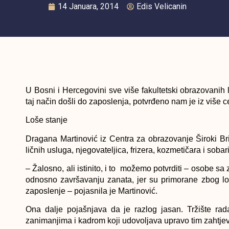
14 Januara, 2014
Edis Velicanin
U Bosni i Hercegovini sve više fakultetski obrazovanih l
taj način došli do zaposlenja, potvrđeno nam je iz više 
Loše stanje
Dragana Martinović iz Centra za obrazovanje Široki Br
ličnih usluga, njegovateljica, frizera, kozmetičara i sobar
– Žalosno, ali istinito, i to možemo potvrditi – osobe sa
odnosno završavanju zanata, jer su primorane zbog loš
zaposlenje – pojasnila je Martinović.
Ona dalje pojašnjava da je razlog jasan. Tržište ra
zanimanjima i kadrom koji udovoljava upravo tim zahtje