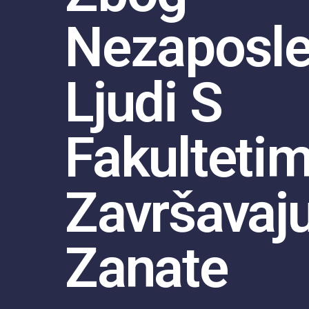
Nezaposle
Ljudi S
Fakulteti
Završavaj
Zanate