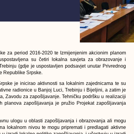
ske za period 2016-2020 te Izmijenjenim akcionim planom
spostavljena su četiri lokalna savjeta za obrazovanje i
 Trebinju (gdje je uspostavljen podsavjet unutar Privrednog
je Republike Srpske.
pske je inicirao aktivnosti sa lokalnim zajednicama te su
ne radionice u Banjoj Luci, Trebinju i Bijeljini, a zatim je
, Zavodu za zapošljavanje. Tehničku podršku u realizaciji
nih planova zapošljavanja je pružio Projekat zapošljavanja
avnu ulogu u oblasti zapošljavanja i obrazovanja ali mogu
tiva na lokalnom nivou te mogu pripremati i predlagati aktivne
u izradi lokalne politike zapošljavanja, i učestvuju u izradi