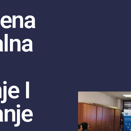
jena
alna
e I
anje