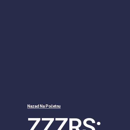
Nazad Na Početnu
ZZZRS: