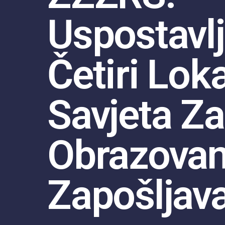
Uspostavl
Četiri Lok
Savjeta Za
Obrazovanj
Zapošljav