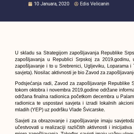
10 Januara, 2020
Edis Velicanin
U skladu sa Strategijom zapošljavanja Republike Srp
zapošljavanja u Republici Srpskoj za 2019.godinu, u
zapošljavanje i to u Srebrenici, Ugljeviku, Loparama i
savjeta). Nosilac aktivnosti je bio Zavod za zapošljavan
Podsjećanja radi, Zavod za zapošljavanje Republike Sr
tokom oktobra i novembra 2019.godine održane informativ
održana finalna radionica početkom decembra u Palama
radionica te uspostavi savjeta i izradi lokalnih akcio
mladih (YEP) uz podršku Vlade Švicarske.
Savjeti za obrazovanje i zapošljavanje imaju savjetod
učestvovati u realizaciji različitih aktivnosti i inicija
mjere zapošljavanja. Također, savjeti imaju važnu ulogu 