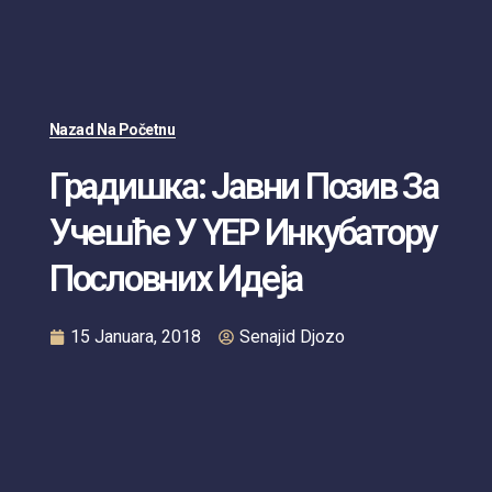
Nazad Na Početnu
Градишка: Јавни Позив За
Учешће У YEP Инкубатору
Пословних Идеја
15 Januara, 2018
Senajid Djozo