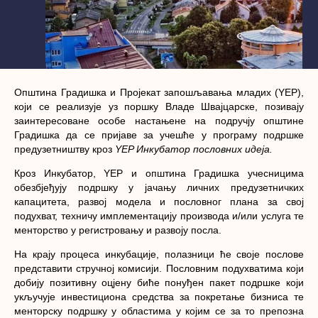
Општина Градишка и Пројекат запошљавања младих (YEP),
који се реализује уз поршку Владе Швајцарске, позивају
заинтересоване особе настањене на подручју општине
Градишка да се пријаве за учешће у програму подршке
предузетништву кроз
YEP Инкубатор пословних идеја.
Кроз Инкубатор, YEP и општина Градишка учесницима
обезбјеђују подршку у јачању личних предузетничких
капацитета, развој модела и пословног плана за свој
подухват, техничу имплементацију производа и/или услуга те
менторство у регистровању и развоју посла.
На крају процеса инкубације, полазници ће своје послове
представити стручној комисији. Пословним подухватима који
добију позитивну оцјену биће понуђен пакет подршке који
укључује инвестициона средства за покретање бизниса те
менторску подршку у областима у којим се за то препозна