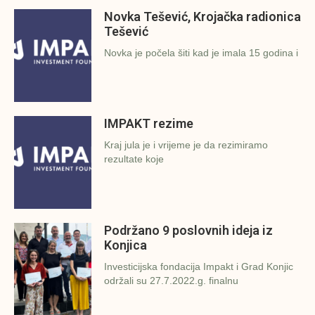
Novka Tešević, Krojačka radionica
Tešević
Novka je počela šiti kad je imala 15 godina i
IMPAKT rezime
Kraj jula je i vrijeme je da rezimiramo
rezultate koje
Podržano 9 poslovnih ideja iz
Konjica
Investicijska fondacija Impakt i Grad Konjic
održali su 27.7.2022.g. finalnu