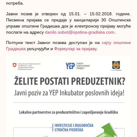
потреба.
Јавни позив је отворен од 15.01. – 15.02.2018. године.
Писмена пријава се предаје у канцеларији 30 Општинске
управе општине Градишка док је електронску пријаву могуће
послати на адресу
danilo.sobot@opstina-gradiska.com
.
Потпуни текст Јавног позива доступан је на
сајту општине
Градишка
укључујући и
Формулар за пријаву
.