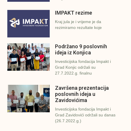
IMPAKT rezime
Kraj jula je i vrijeme je da
rezimiramo rezultate koje
Podržano 9 poslovnih
ideja iz Konjica
Investicijska fondacija Impakt i
Grad Konjic održali su
27.7.2022.g. finalnu
Završena prezentacija
poslovnih ideja u
Zavidovićima
Investicijska fondacija Impakt i
Grad Zavidovići održali su danas
(26.7.2022.g.)