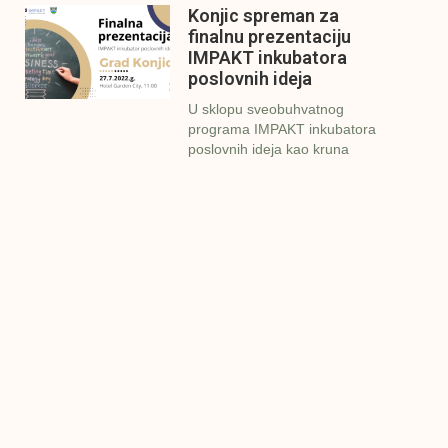
Konjic spreman za
finalnu prezentaciju
IMPAKT inkubatora
poslovnih ideja
U sklopu sveobuhvatnog
programa IMPAKT inkubatora
poslovnih ideja kao kruna
Finalna prezentacija
IMPAKT inkubatora
poslovnih ideja
Zavidovići
Zatvaramo još jedan ciklus
IMPAKT inkubatora u
Zavidovićima i to