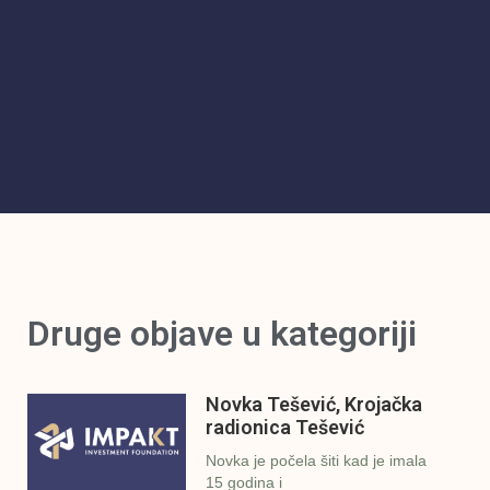
Druge objave u kategoriji
Novka Tešević, Krojačka
radionica Tešević
Novka je počela šiti kad je imala
15 godina i