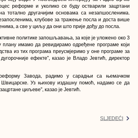
оцес реформе и уколико се буду остварили зацртани
 на тотално другачијим основама са незапшосленима.
незапосленима, клубове за тражење посла и доста више
има, а све у циљу да они што прије дођу до посла.
ктивне политике запошљавања, за које је уложено око 3
 у плану имамо да ревидирамо одређене програме који
дства из тих програма преусмјеримо у оне програме за
дугорочније ефекте”, казао је Владо Јевтић, директор
о реформу Завода, радимо у сарадњи са њемачком
а Швицарске. Уз њихову издашну помоћ, надамо се да
 зацртане циљеве”, казао је Јевтић.
SLJEDEĆI