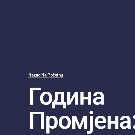
Nazad Na Početnu
Година
Промјена