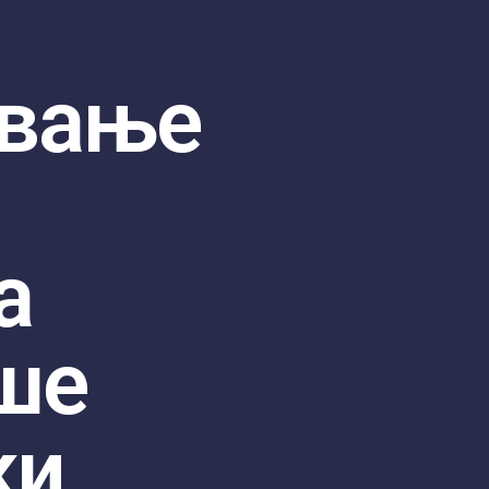
вање
а
ше
ки