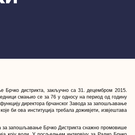
 Брчко дистрикта, закључно са 31. децембром 2015.
аједници смањио се за 76 у односу на период од годину
а функцију директора брчанског Завода за запошљавање
које би ова институција требала доживјети, извјештава
а за запошљавање Брчко Дистрикта снажно промовише
ија коју води. У посљедњем интервјуу за Радио Брчко