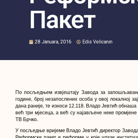
Пакет
28 Januara, 2016
Edis Velicanin
По посљедњем извјештају Завода за запошљавање
године, број незапослених особа у овој локалној з
дана раније, те износи 12.118. Владо Јевтић обнаш
већ три мјесеца, а већ су најављене неке промјене 
ТВ Брчко.
У посљедње вријеме Владо Јевтић директор Завод
Реформски пакет и реформе у које улази институц