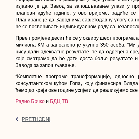
изјавио је да Завод за запошљавање улази у пр
планови идуће године, у ово вријеме, радиће се
Планирано је да Завод има савјетодавну улогу са 
ће се посвећивати индивидуалном раду са незапослен
Прве промјене десит ће се у оквиру шест програма а
милиона КМ а запослено је укупно 350 особа. “Ми
нису дали адекватне резултате, те да одређена сре
које сматрамо да ће дати доста боље резултате и 
Завода за запошљавање.
“Комплетне програме трансформације, односн
консултантском кућом Гопа, коју финансира Влад
ћемо до краја ове године успјети да реализујемо све
Радио Брчко
и
БДЦ ТВ
PRETHODNI