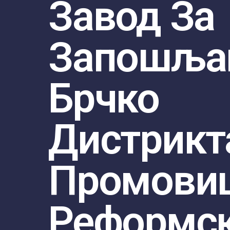
Завод За
Запошља
Брчко
Дистрикт
Промови
Реформс