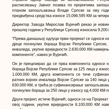
расписивању Јавног позива по пројектима запо
планом запошљавања Владе Српске за ову годи
предвиђена средства износе 15.096.595 КМ за четири
Директор Завода Мирослав Вујичић рекао је нови
прошлој години у Републици Српској износила 9.200.0
“Према данашњој одлуци први пројекат се односи
дјеце погинулих бораца Војске Републике Српске,
инвалида, укупне вриједности 2.630.000 КМ намије
компоненте”, навео је Вујичић.
Он је прецизирао да се прва компонента односи
бораца Војске Републике Српске за 125 лица у износ
1.000.000 КМ, друга компонента се тиче суфин
ратних војних инвалида Војске Српске за 140 лица у
630.000 КМ, и трећа је суфинансирање запошљавањ
погинулих бораца за 250 лица у износу од 4.000 КМ 
Други пројект, истиче Вујичић, односи се на Проје
овој години, укупне вриједности 6.100.000 КМ н