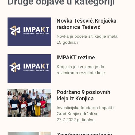
Druge objave u kategoriji
Novka Tešević, Krojačka
radionica Tešević
Novka je počela šiti kad je imala
15 godina i
IMPAKT rezime
Kraj jula je i vrijeme je da
rezimiramo rezultate koje
Podržano 9 poslovnih
ideja iz Konjica
Investicijska fondacija Impakt i
Grad Konjic održali su
27.7.2022.g. finalnu
Završena prezentacija