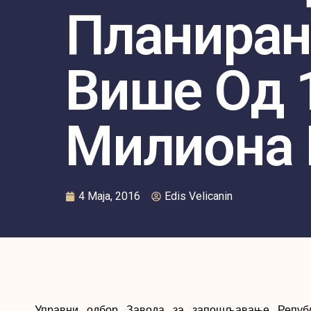
Планиран
Више Од 
Милиона
4 Maja, 2016
Edis Velicanin
Управни одбор Завода за запошљавање Репуб