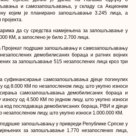
шљавања и самозапошљавања, у складу са Акционим
ну којим је планирано запошљавање 3.245 лица, а
 пројекта.
нарима да су средства намијењена за запошљавање у
00 КМ, а запослено је било 2.700 лица.
 на Пројекат подршке запошљавању и самозапошљавању
 незапослених демобилисаних бораца и ратних војних
њених за запошљавање 515 незапослених лица кроз три
 на суфинансирање самозапошљавања дјеце погинулих
у од 8.000 КМ по незапосленом лицу, што укупно износи
ансирања самозапошљавања демобилисаних бораца и
 износу од 4.500 КМ по једном лицу, што укупно износи
а код послодаваца демобилисаних бораца, РВИ и дјеце
по незапосленом лицу, што укупно износи 1.000.000 КМ.
кат подршке запошљавању у привреди Републике Српске у
амијењених за запошљавање 1.770 незапослених лица,