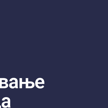
вање
ца