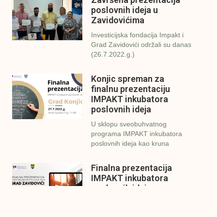
poslovnih ideja u
Zavidovićima
Investicijska fondacija Impakt i
Grad Zavidovići održali su danas
(26.7.2022.g.)
Konjic spreman za
finalnu prezentaciju
IMPAKT inkubatora
poslovnih ideja
U sklopu sveobuhvatnog
programa IMPAKT inkubatora
poslovnih ideja kao kruna
Finalna prezentacija
IMPAKT inkubatora
poslovnih ideja
Zavidovići
Zatvaramo još jedan ciklus