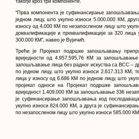
такође кроз три компоненте.
“Прва компонента је суфинансирање запошљавања 
једном лицу, што укупно износи 5.000.000 КМ, др
износу од 4.000 КМ по незапосленом лицу што укупн
доквалификације и преквалификације за 320 лица у
300.000 КМ”, навео је Вујичић.
Трећи је Пројекат подршке запошљавању припра
вриједности од 4.957.595,76 КМ за запошљавање 
запошљавање лица без радног искуства са ВСС – дје
по једном лицу, што укупно износи 2.617.313 КМ,
лица у износу од 6.686 КМ по једном лицу, што укуп
пројекат односи на Пројекат подршке запошљава
вриједност 1.409.000 КМ за запошљавање 336 незап
је суфинансирање запошљавања код послодаваца 
укупно износи 824.000 КМ, а друга је суфинансира
по незапосленом лицу што укупно износи 585.000 КМ
Према Вујичићевим ријечима, путем поменутих пр
Републике Српске да се ефикасније крене у запо
односно дјеце погинулих бораца, РВИ и демобилиса