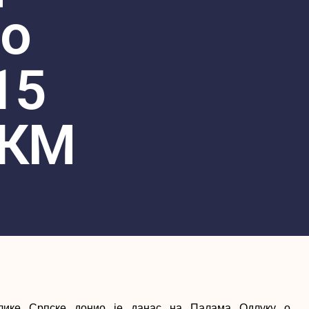
о
15
 КМ
лике Српске донио је данас на Палама Одлуку о