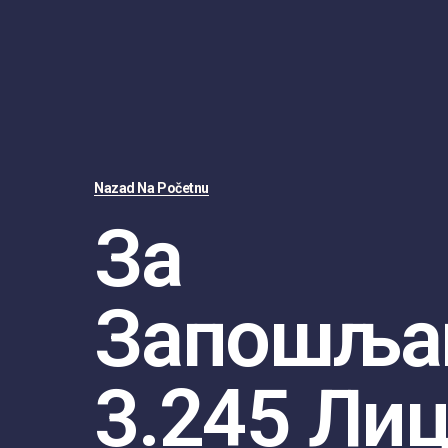
Nazad Na Početnu
За
Запошља
3.245 Ли