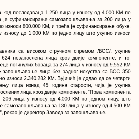
код послодаваца 1.250 лица у износу од 4.000 КМ по
уга је суфинансирање самозапошљавања за 200 лица у
о износи 800.000 КМ, и трећа је суфинансирање обуке,
 износу до 1.000 КМ по једно лицу што укупно износи
вника са високом стручном спремом /ВСС/, укупне
624 незапослена лица кроз двије компоненте, и то:
це погинулих бораца за 274 лица у износу од 9.552 КМ
 те запошљавање лица без радног искуства са ВСС 350
но износи 2.340.282 КМ. Вујичић је додао да се четврти
њу лица изнад 45 година старости, чија је укупна
ослених лица кроз двије компоненте. “Прва компонента
206 лица у износу од 4.000 КМ по једном лицу, што
ње самозапошљавања за 130 лица у износу од 4.500 КМ
”, рекао је директор Завода за запошљавање.
ојеката потврђено је генерално опредијељење Владе
шљавање тешко запосливих категорија становништва,
них бораца.