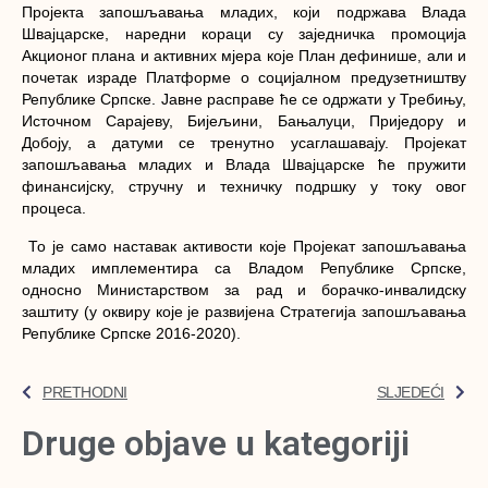
Пројекта запошљавања младих, који подржава Влада
Швајцарске, наредни кораци су заједничка промоција
Акционог плана и активних мјера које План дефинише, али и
почетак израде Платформе о социјалном предузетништву
Републике Српске. Јавне расправе ће се одржати у Требињу,
Источном Сарајеву, Бијељини, Бањалуци, Приједору и
Добоју, а датуми се тренутно усаглашавају. Пројекат
запошљавања младих и Влада Швајцарске ће пружити
финансијску, стручну и техничку подршку у току овог
процеса.
То је само наставак активости које Пројекат запошљавања
младих имплементира са Владом Републике Српске,
односно Министарством за рад и борачко-инвалидску
заштиту (у оквиру које је развијена Стратегија запошљавања
Републике Српске 2016-2020).
PRETHODNI
SLJEDEĆI
Druge objave u kategoriji