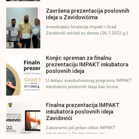
Završena prezentacija poslovnih
ideja u Zavidovićima
Investicijska fondacija Impakt i Grad
Zavidovići održali su danas (26.7.2022.g.)
Konjic spreman za finalnu
prezentaciju IMPAKT inkubatora
poslovnih ideja
U sklopu sveobuhvatnog programa IMPAKT
inkubatora poslovnih ideja kao kruna
Finalna prezentacija IMPAKT
inkubatora poslovnih ideja
Zavidovići
Zatvaramo još jedan ciklus IMPAKT
inkubatora u Zavidovićima i to