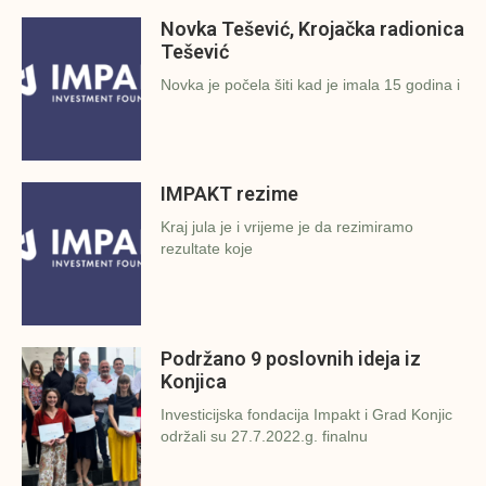
Novka Tešević, Krojačka radionica
Tešević
Novka je počela šiti kad je imala 15 godina i
IMPAKT rezime
Kraj jula je i vrijeme je da rezimiramo
rezultate koje
Podržano 9 poslovnih ideja iz
Konjica
Investicijska fondacija Impakt i Grad Konjic
održali su 27.7.2022.g. finalnu