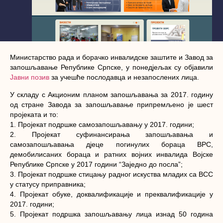
Министарство рада и борачко инвалидске заштите и Завод за
запошљавање Републике Српске, у понедјељак су објавили
Јавни позив
за учешће послодавца и незапослених лица.
У складу с Акционим планом запошљавања за 2017. годину
од стране Завода за запошљавање припремљено је шест
пројеката и то:
1. Пројекат подршке самозапошљавању у 2017. години;
2. Пројекат суфинансирања запошљавања и
самозапошљавања дјеце погинулих бораца ВРС,
демобилисаних бораца и ратних војних инвалида Војске
Републике Српске у 2017 години “Заједно до посла”;
3. Пројекат подршке стицању радног искуства младих са ВСС
у статусу приправника;
4. Пројекат обуке, доквалификације и преквалификације у
2017. години;
5. Пројекат подршка запошљавању лица изнад 50 година