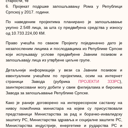
старости, те
6. Пројекат подршке запошљавању Рома у Републици
Српској у 2017. години.
По наведеним пројектима планирано је запошљавање
укупно 2.548 лица, за шта су предвиђена средства у износу
од 10.733.224,00 КМ.
Право учешћа по сваком Пројекту појединачно дато је
незапосленим лицима и послодавцима из Републике Српске
који испуњавају услове предвиђене Јавним позивом и
запошљавају лица из утврђене циљне групе.
Детаљније информације у вези са Јавним позивом и
евентуалним учешћем по пројектима, осим на интернет
страници Завода (рубрика
ПРОЈЕКТИ ЗЗЗРС
),
заинтересовани могу добити у свим филијалама и бироима
Завода за запошљавање Републике Српске.
Како је раније договорено на интерресорном састанку на
нивоу помоћника министара на којем су присуствовали
представници Министарства за рад и борачко-инвалидску
заштиту РС, Министарства здравља и социјалне заштите РС,
Министарства индустрије, енергетике и рударства РС и