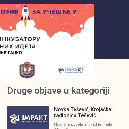
Druge objave u kategoriji
Novka Tešević, Krojačka
radionica Tešević
Novka je počela šiti kad je imala