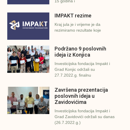
15 godina i
IMPAKT rezime
Kraj jula je i vrijeme je da
rezimiramo rezultate koje
Podržano 9 poslovnih
ideja iz Konjica
Investicijska fondacija Impakt i
Grad Konjic održali su
27.7.2022.g. finalnu
Završena prezentacija
poslovnih ideja u
Zavidovićima
Investicijska fondacija Impakt i
Grad Zavidovići održali su danas
(26.7.2022.g.)