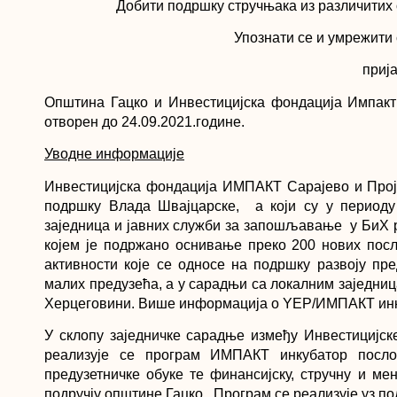
Добити подршку стручњака из различитих о
Упознати се и умрежити
прија
Општина Гацко и Инвестицијска фондација Импакт 
отворен до 24.09.2021.године.
Уводне информације
Инвестицијска фондација ИМПАКТ Сарајево и Проје
подршку Влада Швajцарске, а који су у периоду
заједница и јавних служби за запошљавање у БиХ 
којем је подржано оснивање преко 200 нових пос
активности које се односе на подршку развоју пр
малих предузећа, а у сарадњи са локалним заједни
Херцеговини. Више информација о YEP/ИМПАКТ инку
У склопу заједничке сарадње између Инвестицијс
реализује се програм ИМПАКТ инкубатор послов
предузетничке обуке те финансијску, стручну и ме
подручју општине Гацко. Програм се реализује уз по