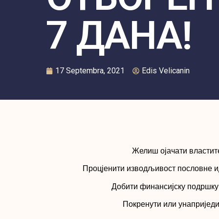
7 ДАНА!
17 Septembra, 2021
Edis Velicanin
Желиш ојачати властит
Процјенити изводљивост пословне ид
Добити финансијску подршку 
Покренути или унаприједи