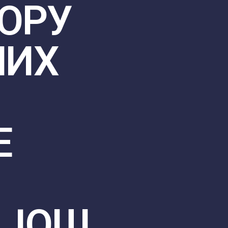
ОРУ
НИХ
Е
 ЈОШ