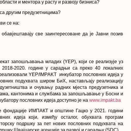
бласти и ментора у расту и развоју бизниса?
 са другим предузетницима?
ви се на:
обавјештавају све заинтересоване да је Јавни позив
кат запошљавања младих (YЕP), који се реализује уз
 2018-2020. године у сарадњи са преко 40 локалних
реализовали YЕP/IMPAKT инкубатор пословних идеја у
ловних подухвата широм БиХ, настављају реализацију
едузетништва и очувању радних мјеста предузетника и
цама, кантонима и службама за запошљавање у Босни и
батору пословних идеја доступно је на
www.impakt.ba
ке фондације ИМПАКТ и општине Гацко у 2021. години
них идеја који, између осталог, обухвата програм
нторску подршку за пет нових пословних подухвата на
дршку Швајцарске агенције за развој и сарадњу (SDC).