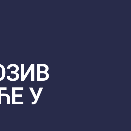
ОЗИВ
ЋЕ У