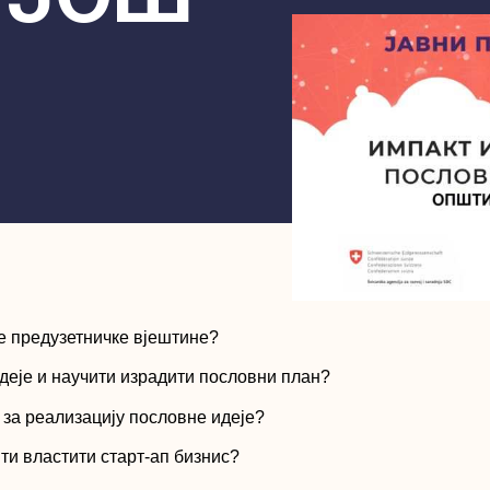
е предузетничке вјештине?
еје и научити израдити пословни план?
за реализацију пословне идеје?
ти властити старт-
ап бизнис?