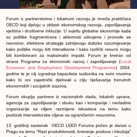
Forum o partnerstvima i lokalnom razvoju je mreža praktičara
OECD koji djeluju u oblasti ekonomskog razvoja, zapošljavanja
vještina i društvene inkluzije. U svjetlu globalne ekonomije kada
su politike fragmentirane i aktivnosti odvojene i provode se
neovisno, efektivne strategije zahtijevaju duboko razumijevanje
kako politike mogu biti interatkivne i kako različiti resursi mogu
biti kombinirani za maksimalni impakt. Forum je kreiran od
strane Programa za ekonomski razvoj i zapošljavanje (
Local
Economic and Employment Development Programme
) 2004.
godine te je cilj izgradnja kapaciteta sudionika na svim nivoima
kako bi oni zajednički djelovali u cilju riješavanja trenutnih
ekonomskih i socijalnih izazova.
Forum okuplja partnere iz nacionalnih vlada, lokalnih uprava,
agencija za zapošljavanje i obuku kao i kompanije i nevladine
organizacije sa ciljem razmijene iskustava na temu kako
postizati intersektorske ciljeve sa ograničenim resursima.
13. godišnji sastanak OECD LEED Foruma počeo je danas u
Pragu na temu “Rast produktivnosti, kreiranje poslova i inkulzija”