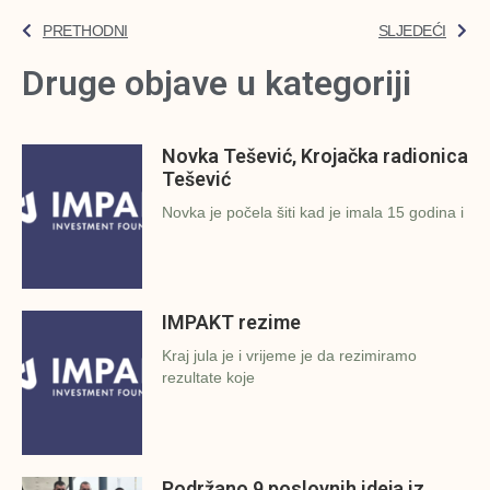
PRETHODNI
SLJEDEĆI
Druge objave u kategoriji
Novka Tešević, Krojačka radionica
Tešević
Novka je počela šiti kad je imala 15 godina i
IMPAKT rezime
Kraj jula je i vrijeme je da rezimiramo
rezultate koje
Podržano 9 poslovnih ideja iz