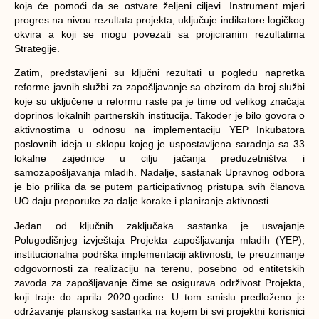
koja će pomoći da se ostvare željeni ciljevi. Instrument mjeri
progres na nivou rezultata projekta, uključuje indikatore logičkog
okvira a koji se mogu povezati sa projiciranim rezultatima
Strategije.
Zatim, predstavljeni su ključni rezultati u pogledu napretka
reforme javnih službi za zapošljavanje sa obzirom da broj službi
koje su uključene u reformu raste pa je time od velikog značaja
doprinos lokalnih partnerskih institucija. Također je bilo govora o
aktivnostima u odnosu na implementaciju YEP Inkubatora
poslovnih ideja u sklopu kojeg je uspostavljena saradnja sa 33
lokalne zajednice u cilju jačanja preduzetništva i
samozapošljavanja mladih. Nadalje, sastanak Upravnog odbora
je bio prilika da se putem participativnog pristupa svih članova
UO daju preporuke za dalje korake i planiranje aktivnosti.
Jedan od ključnih zaključaka sastanka je usvajanje
Polugodišnjeg izvještaja Projekta zapošljavanja mladih (YEP),
institucionalna podrška implementaciji aktivnosti, te preuzimanje
odgovornosti za realizaciju na terenu, posebno od entitetskih
zavoda za zapošljavanje čime se osigurava održivost Projekta,
koji traje do aprila 2020.godine. U tom smislu predloženo je
održavanje planskog sastanka na kojem bi svi projektni korisnici