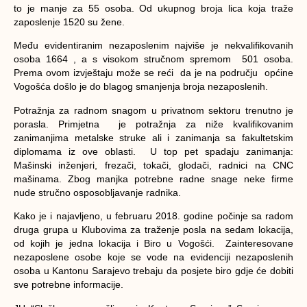
to je manje za 55 osoba. Od ukupnog broja lica koja traže
zaposlenje 1520 su žene.
Među evidentiranim nezaposlenim najviše je nekvalifikovanih
osoba 1664 , a s visokom stručnom spremom 501 osoba.
Prema ovom izvještaju može se reći da je na području općine
Vogošća došlo je do blagog smanjenja broja nezaposlenih.
Potražnja za radnom snagom u privatnom sektoru trenutno je
porasla. Primjetna je potražnja za niže kvalifikovanim
zanimanjima metalske struke ali i zanimanja sa fakultetskim
diplomama iz ove oblasti. U top pet spadaju zanimanja:
Mašinski inženjeri, frezači, tokači, glodači, radnici na CNC
mašinama. Zbog manjka potrebne radne snage neke firme
nude stručno osposobljavanje radnika.
Kako je i najavljeno, u februaru 2018. godine počinje sa radom
druga grupa u Klubovima za traženje posla na sedam lokacija,
od kojih je jedna lokacija i Biro u Vogošći. Zainteresovane
nezaposlene osobe koje se vode na evidenciji nezaposlenih
osoba u Kantonu Sarajevo trebaju da posjete biro gdje će dobiti
sve potrebne informacije.