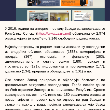
У 2016. години на интернет порталу Завода за запошљавање
Републике Српске (
https://www.zzzrs.net
) објављена су 2.974
огласа којима је понуђено 9.146 слободних радних мјеста.
Највећу потражњу за радном снагом исказали су послодавци
из следећих области: образовање (1533), комерцијала и
продаја (367), економија и финансије (263),
административне и сличне услуге (189), туризам и
угоститељство (171), информатика и програмирање (177),
здравство (134), прерада и обрада дрвета (101) и др.
Све огласе Завод припрема и објављује бесплатно по
достављеним захтјевима послодаваца. Треба истаћи да се
на Wеb страници Завода за запошљавање Републике Српске
свакодневно налази приближно око 150 различитих огласа за
посао, вијести и новости које се односе на рад Завода и
стање на тржишту рада, пројекти запошљавања које Завод
реализује самостално, као и у сарадњи са партнерима и