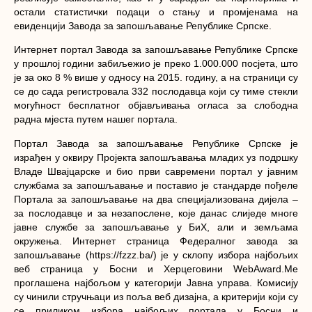
остали статистички подаци о стању и промјенама на
евиденцији Завода за запошљавање Републике Српске.
Интернет портал Завода за запошљавање Републике Српске
у прошлој години забиљежио је преко 1.000.000 посјета, што
је за око 8 % више у односу на 2015. годину, а на страници су
се до сада регистровала 332 послодавца који су тиме стекли
могућност бесплатног објављивања огласа за слободна
радна мјеста путем нашег портала.
Портал Завода за запошљавање Републике Српске је
израђен у оквиру Пројекта запошљавања младих уз подршку
Владе Швајцарске и био први савремени портал у јавним
службама за запошљавање и поставио је стандарде пођеле
Портала за запошљавање на два специјализована дијела –
за послодавце и за незапослене, које данас слиједе многе
јавне службе за запошљавање у БиХ, али и земљама
окружења. Интернет страница Федералног завода за
запошљавање (https://fzzz.ba/) је у склопу избора најбољих
веб страница у Босни и Херцеговини WebAward.Me
проглашена најбољом у категорији Јавна управа. Комисију
су чинили стручњаци из поља веб дизајна, а критерији који су
се приликом избора најбољих портала у Босни и