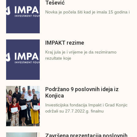
Tešević
Novka je počela šiti kad je imala 15 godina i
IMPAKT rezime
Kraj jula je i vrijeme je da rezimiramo
rezultate koje
Podržano 9 poslovnih ideja iz
Konjica
Investicijska fondacija Impakt i Grad Konjic
održali su 27.7.2022.g. finalnu
Završena prezentacija poslovnih