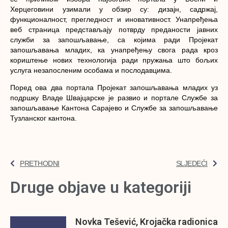
Херцеговини узимали у обзир су: дизајн, садржај,
функционалност, прегледност и иновативност. Унапређења
веб страница представљају потврду преданости јавних
служби за запошљавање, са којима ради Пројекат
запошљавања младих, ка унапређењу свога рада кроз
кориштење нових технологија ради пружања што бољих
услуга незапосленим особама и послодавцима.
Поред ова два портала Пројекат запошљавања младих уз
подршку Владе Швајцарске је развио и портале Службе за
запошљавање Кантона Сарајево и Службе за запошљавање
Тузланског кантона.
PRETHODNI
SLJEDEĆI
Druge objave u kategoriji
Novka Tešević, Krojačka radionica