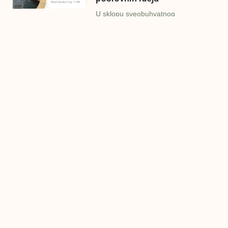
U sklopu sveobuhvatnog
programa IMPAKT inkubatora
poslovnih ideja kao kruna
Finalna prezentacija
IMPAKT inkubatora
poslovnih ideja
Zavidovići
Zatvaramo još jedan ciklus
IMPAKT inkubatora u
Zavidovićima i to