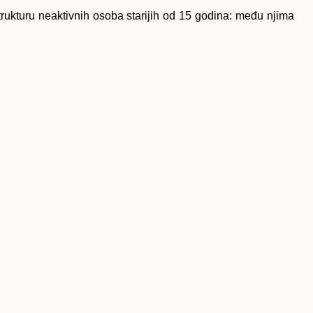
rukturu neaktivnih osoba starijih od 15 godina: među njima
lom ili niže, 41,5 posto su osobe sa srednjom školom, a
da je najveće učešće u sektoru usluga 51,6 posto, zatim u
 poljoprivrede, šumarstva i ribolova 18,9 posto.
 je tražilo posao kraće od 12 mjeseci, a čak 82,1 posto
nom školom ili manje je bilo 18,2 posto, zatim kod osoba
e u nezaposlenosti bilo kod osoba sa završenom visokom
SLJEDEĆI