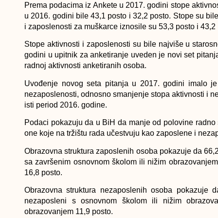
Prema podacima iz Ankete u 2017. godini stope aktivnosti
u 2016. godini bile 43,1 posto i 32,2 posto. Stope su b
i zaposlenosti za muškarce iznosile su 53,3 posto i 43,2 
Stope aktivnosti i zaposlenosti su bile najviše u staros
godini u upitnik za anketiranje uveden je novi set pitanja
radnoj aktivnosti anketiranih osoba.
Uvođenje novog seta pitanja u 2017. godini imalo je
nezaposlenosti, odnosno smanjenje stopa aktivnosti i n
isti period 2016. godine.
Podaci pokazuju da u BiH da manje od polovine radno s
one koje na tržištu rada učestvuju kao zaposlene i nez
Obrazovna struktura zaposlenih osoba pokazuje da 66,2
sa završenim osnovnom školom ili nižim obrazovanje
16,8 posto.
Obrazovna struktura nezaposlenih osoba pokazuje da
nezaposleni s osnovnom školom ili nižim obrazov
obrazovanjem 11,9 posto.