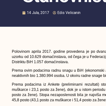
14 Jula, 2017
Edis Velicanin
Polovinom aprila 2017. godine provedena je po dvanae
uzorku od 10.629 domaćinstava, od čega je u Federaciji
Distriktu BiH 1.057 domaćinstava.
Prema ovim podacima radnu snagu u BiH (ekonomski akt
neaktivnih bio 1.380.994 osoba. U okviru radne snage b
Prema podacima iz Ankete (preliminarni rezultati) st
muškarce i 23,1 posto za žene), dok je u istom periodu
posto za žene).
Stopa nezaposlenosti bila je najviša m
45,8 posto (43,1 posto za muškarce i 51,4 posto za žene