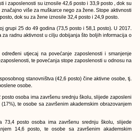
 i zaposlenosti su iznosile 42,6 posto i 33,9 posto , dok su
ile značajno više za muškarce nego za žene. Stope aktivnosti
posto, dok su za žene iznosile 32,4 posto i 24,9 posto.
noj grupi 25 do 49 godina (73,5 posto i 58,1 posto). U 2017.
 za radnu aktivnost u cilju dobijanja što boljih informacija o
 određeni utjecaj na povećanje zaposlenosti i smanjenje
ezaposlenosti, te povećanja stope zaposlenosti u odnosu na
posobnog stanovništva (42,6 posto) čine aktivne osobe, tj.
aposlene osobe.
 posto osoba ima završenu srednju školu, slijede zaposleni
m (17%), te osobe sa završenim akademskim obrazovanjem
 73,4 posto osoba ima završenu srednju školu, slijede
anjem 14,6 posto, te osobe sa završenim akademskim