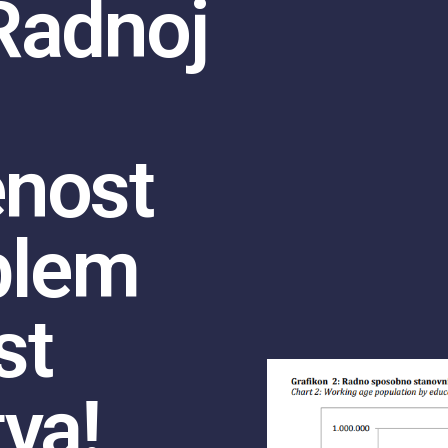
Radnoj
nost
blem
st
va!