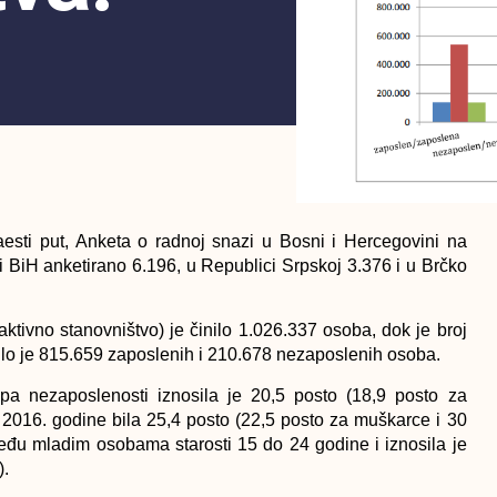
sti put, Anketa o radnoj snazi u Bosni i Hercegovini na
 BiH anketirano 6.196, u Republici Srpskoj 3.376 i u Brčko
ivno stanovništvo) je činilo 1.026.337 osoba, dok je broj
ilo je 815.659 zaposlenih i 210.678 nezaposlenih osoba.
opa nezaposlenosti iznosila je 20,5 posto (18,9 posto za
 2016. godine bila 25,4 posto (22,5 posto za muškarce i 30
eđu mladim osobama starosti 15 do 24 godine i iznosila je
).