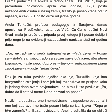
Prema podacima iz Ankete o radnoj snazi u BiH 2017., koja je
provedena polovinom aprila ove godine, 17,3 posto
nezaposlenih osoba u našoj zemlji, tražilo je posao kraće od 12
mjeseci, a čak 82,1 posto duže od jedne godine.
Anela Turkušić, profesor pedagogije iz Sarajeva, danas
uposlenica Predškolske ustanove-Vrtić, Ću-Ću u općini Novi
Grad imala je sreće da pripada prvoj kategoriji i posao dobije i
prije nego je na evidenciji nazaposlenih nanizala staž od godinu
dana.
„Ne, ne radi se o sreći, kategorična je mlada žena. – Posao
sam dobila zahvaljući radu sa svojim savjetodavcem, Mersihom
Bajramović i više nego dobro osmišljenom individualnom planu
zapošljavanja – kaže Turkušićeva.“
Dok je za ruku povlače dječica oko nje, Turkušić, koja ima
bezgranično strpljenje i osmijeh koji razoružava se prisjeća kako
je jednog dana svom savjetodavcu na birou ljutito povikala: „Pa,
dobro da li ćete vi mene ikada pozvati na posao?!
Navikli na obeshrabrene i nemotivirane nezaposlene osobe, ali i
one koji zapravo i ne traže posao i kriju se iza izjava “
Koga je
biro zaposlio?
„ Bajramovićeva je, Aneli predložila da se uključi