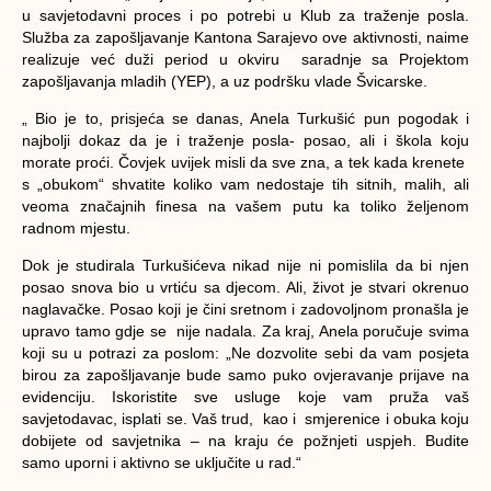
u savjetodavni proces i po potrebi u Klub za traženje posla.
Služba za zapošljavanje Kantona Sarajevo ove aktivnosti, naime
realizuje već duži period u okviru saradnje sa Projektom
zapošljavanja mladih (YEP), a uz podršku vlade Švicarske.
„ Bio je to, prisjeća se danas, Anela Turkušić pun pogodak i
najbolji dokaz da je i traženje posla- posao, ali i škola koju
morate proći. Čovjek uvijek misli da sve zna, a tek kada krenete
s „obukom“ shvatite koliko vam nedostaje tih sitnih, malih, ali
veoma značajnih finesa na vašem putu ka toliko željenom
radnom mjestu.
Dok je studirala Turkušićeva nikad nije ni pomislila da bi njen
posao snova bio u vrtiću sa djecom. Ali, život je stvari okrenuo
naglavačke. Posao koji je čini sretnom i zadovoljnom pronašla je
upravo tamo gdje se nije nadala. Za kraj, Anela poručuje svima
koji su u potrazi za poslom: „Ne dozvolite sebi da vam posjeta
birou za zapošljavanje bude samo puko ovjeravanje prijave na
evidenciju. Iskoristite sve usluge koje vam pruža vaš
savjetodavac, isplati se. Vaš trud, kao i smjerenice i obuka koju
dobijete od savjetnika – na kraju će požnjeti uspjeh. Budite
samo uporni i aktivno se uključite u rad.“