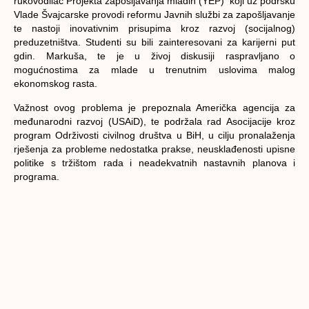
rukovodilac Projekta zapošljavanja mladih (YEP) koji uz podršku
Vlade Švajcarske provodi reformu Javnih službi za zapošljavanje
te nastoji inovativnim prisupima kroz razvoj (socijalnog)
preduzetništva. Studenti su bili zainteresovani za karijerni put
gdin. Markuša, te je u živoj diskusiji raspravljano o
mogućnostima za mlade u trenutnim uslovima malog
ekonomskog rasta.
Važnost ovog problema je prepoznala Američka agencija za
međunarodni razvoj (USAiD), te podržala rad Asocijacije kroz
program Održivosti civilnog društva u BiH, u cilju pronalaženja
rješenja za probleme nedostatka prakse, neusklađenosti upisne
politike s tržištom rada i neadekvatnih nastavnih planova i
programa.