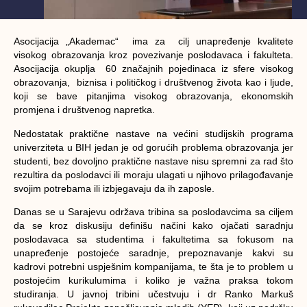
Asocijacija „Akademac“ ima za cilj unapređenje kvalitete
visokog obrazovanja kroz povezivanje poslodavaca i fakulteta.
Asocijacija okuplja 60 značajnih pojedinaca iz sfere visokog
obrazovanja, biznisa i političkog i društvenog života kao i ljude,
koji se bave pitanjima visokog obrazovanja, ekonomskih
promjena i društvenog napretka.
Nedostatak praktične nastave na većini studijskih programa
univerziteta u BIH jedan je od gorućih problema obrazovanja jer
studenti, bez dovoljno praktične nastave nisu spremni za rad što
rezultira da poslodavci ili moraju ulagati u njihovo prilagođavanje
svojim potrebama ili izbjegavaju da ih zaposle.
Danas se u Sarajevu održava tribina sa poslodavcima sa ciljem
da se kroz diskusiju definišu načini kako ojačati saradnju
poslodavaca sa studentima i fakultetima sa fokusom na
unapređenje postojeće saradnje, prepoznavanje kakvi su
kadrovi potrebni uspješnim kompanijama, te šta je to problem u
postojećim kurikulumima i koliko je važna praksa tokom
studiranja. U javnoj tribini učestvuju i dr Ranko Markuš