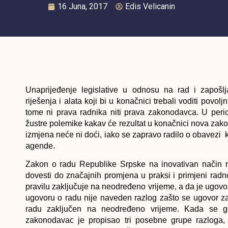
16 Juna, 2017
Edis Velicanin
Unaprijeđenje legislative u odnosu na rad i zapošl
riješenja i alata koji bi u konačnici trebali voditi pov
tome ni prava radnika niti prava zakonodavca. U per
žustre polemike kakav će rezultat u konačnici nova zako
izmjena neće ni doći, iako se zapravo radilo o obavezi
agende.
Zakon o radu Republike Srpske na inovativan način re
dovesti do značajnih promjena u praksi i primjeni rad
pravilu zaključuje na neodređeno vrijeme, a da je ugov
ugovoru o radu nije naveden razlog zašto se ugovor z
radu zaključen na neodređeno vrijeme. Kada se g
zakonodavac je propisao tri posebne grupe razloga, 