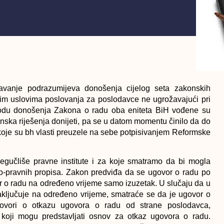
javanje podrazumijeva donošenja cijelog seta zakonskih
oljnim uslovima poslovanja za poslodavce ne ugrožavajući pri
iodu donošenja Zakona o radu oba eniteta BiH vođene su
nska riješenja donijeti, pa se u datom momentu činilo da do
 koje su bh vlasti preuzele na sebe potpisivanjem Reformske
gučliše pravne institute i za koje smatramo da bi mogla
no-pravnih propisa. Zakon predviđa da se ugovor o radu po
or o radu na određeno vrijeme samo izuzetak. U slučaju da u
aključuje na određeno vrijeme, smatraće se da je ugovor o
ovori o otkazu ugovora o radu od strane poslodavca,
koji mogu predstavljati osnov za otkaz ugovora o radu.