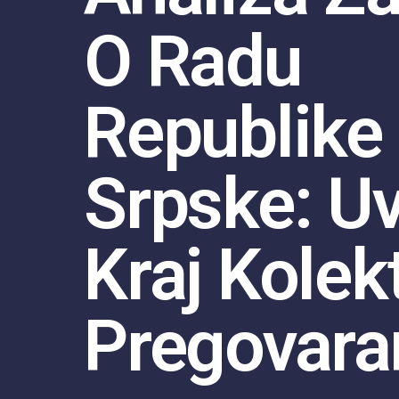
O Radu
Republike
Srpske: U
Kraj Kolek
Pregovara