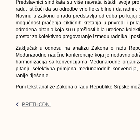
Predstavnici sindikata su više navrata istakli svoja p
radu, ističući da su odredbe vrlo fleksibilne i da radni
Novinu u Zakonu o radu predstavlja odredba po kojoj se
mogućnost praćenja cikličnih kretanja u privredi i pri
određena pitanja koja su u prošlosti bila uređena kol
prostor za kolektivno pregovaranje između radnika i posl
Zaključak u odnosu na analizu Zakona o radu Repub
Međunarodne naučne konferencije koja je nedavno održ
harmonizacija sa konvencijama Međunarodne organizac
pitanju selektivna primjena međunarodnih konvencija,
ranije riješenje.
Puni tekst analize Zakona o radu Republike Srpske možet
PRETHODNI