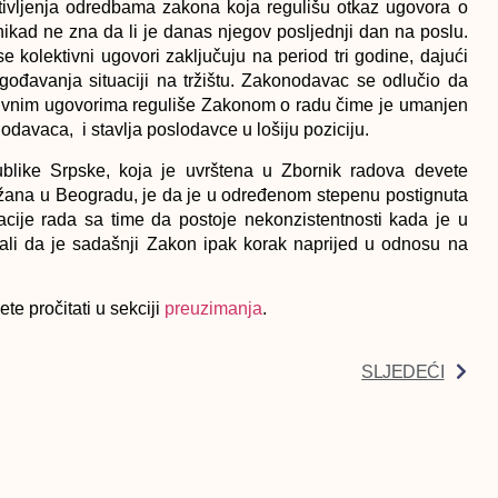
rotivljenja odredbama zakona koja regulišu otkaz ugovora o
k nikad ne zna da li je danas njegov posljednji dan na poslu.
 kolektivni ugovori zaključuju na period tri godine, dajući
lagođavanja situaciji na tržištu. Zakonodavac se odlučio da
ektivnim ugovorima reguliše Zakonom o radu čime je umanjen
odavaca, i stavlja poslodavce u lošiju poziciju.
like Srpske, koja je uvrštena u Zbornik radova devete
ana u Beogradu, je da je u određenom stepenu postignuta
ije rada sa time da postoje nekonzistentnosti kada je u
 ali da je sadašnji Zakon ipak korak naprijed u odnosu na
e pročitati u sekciji
preuzimanja
.
SLJEDEĆI