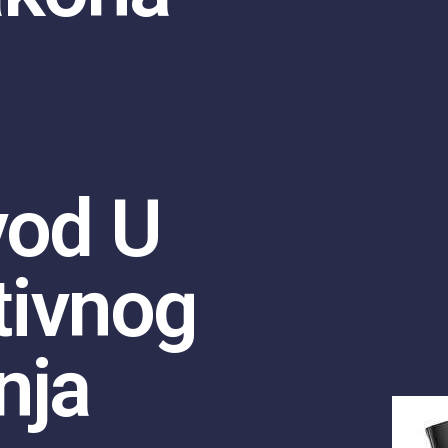
vod U
tivnog
nja