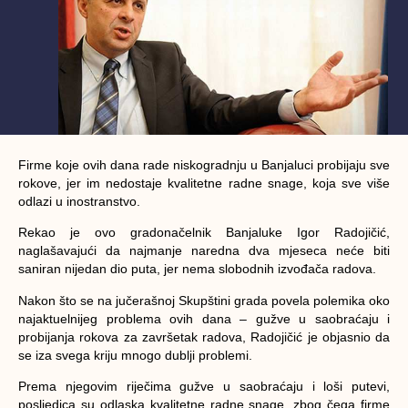
Firme koje ovih dana rade niskogradnju u Banjaluci probijaju sve
rokove, jer im nedostaje kvalitetne radne snage, koja sve više
odlazi u inostranstvo.
Rekao je ovo gradonačelnik Banjaluke Igor Radojičić,
naglašavajući da najmanje naredna dva mjeseca neće biti
saniran nijedan dio puta, jer nema slobodnih izvođača radova.
Nakon što se na jučerašnoj Skupštini grada povela polemika oko
najaktuelnijeg problema ovih dana – gužve u saobraćaju i
probijanja rokova za završetak radova, Radojičić je objasnio da
se iza svega kriju mnogo dublji problemi.
Prema njegovim riječima gužve u saobraćaju i loši putevi,
posljedica su odlaska kvalitetne radne snage, zbog čega firme