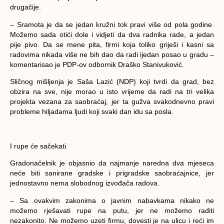
drugačije.
– Sramota je da se jedan kružni tok pravi više od pola godine.
Možemo sada otići dole i vidjeti da dva radnika rade, a jedan
pije pivo. Da se mene pita, firmi koja toliko griješi i kasni sa
radovima nikada više ne bih dao da radi ijedan posao u gradu –
komentarisao je PDP-ov odbornik Draško Stanivuković.
Sličnog mišljenja je Saša Lazić (NDP) koji tvrdi da grad, bez
obzira na sve, nije morao u isto vrijeme da radi na tri velika
projekta vezana za saobraćaj, jer ta gužva svakodnevno pravi
probleme hiljadama ljudi koji svaki dan idu sa posla.
I rupe će sačekati
Gradonačelnik je objasnio da najmanje naredna dva mjeseca
neće biti sanirane gradske i prigradske saobraćajnice, jer
jednostavno nema slobodnog izvođača radova.
– Sa ovakvim zakonima o javnim nabavkama nikako ne
možemo rješavati rupe na putu, jer ne možemo raditi
nezakonito. Ne možemo uzeti firmu, dovesti je na ulicu i reći im