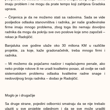
imaju problem i ne mogu da prate tempo koji zahtjeva Gradska
uprava.
– Činjenica je da ne možemo stati sa radovima. Sada se vide
posljedice odlaska stanovništva i radnika, jer naše građevinske
firme imaju mnogo problema, zbog toga što nemaju dovoljno
radnika da mogu da pokriju sve ovo poslove koje smo započeli –
rekao je Radojičić.
Banjaluka ove godine ulaže oko 30 miliona KM u različite
projekte, za koje, kaže gradonačelnik, treba mnogo firmi i
radnika.
– Mi možemo da pojačamo nadzor i naplaćujemo penale, ako
neko probije rokove ili ne uradi kvalitetno posao, ali ovdje se radi
sistematskom problemu odlaska kvalitetne radne snage i
nedovoljnog broja radnika – dodao je Radojičić.
Moglo je i drugačije
Sa druge strane, pojedini odbornici smatraju da se nije trebalo
ulaziti u sve projekte odjednom i da se sve može uraditi