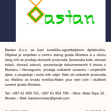
Bastan d.o.o. se bavi turističko-ugostiteljskom djelatnošću.
Objekat je smješten u centru starog grada Mostara a u okviru
istog vrši se prodaja domaćih proizvoda (bosanska kafa, domaći
kolači, domaći sokovi), prezentacije dokumentarnih fi lmova o
Mostaru i Hercegovini, prodaja unikatnih suvenira i umjetničih
djela, a posjeduje i turist info odjel. Neki od unikatnih proizvoda
su: Mašina za izradu novčića-Make your own coin i službeni
suvenir grada Mostara.
Tel:
+387 61 609 751, +387 61 854 709 –
Ulica:
Mala Tepa 16.,
Mostar –
Mail:
bastanmostar@gmail.com