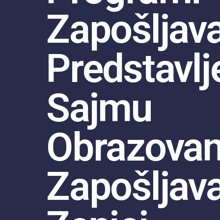
Zapošljav
Predstavlj
Sajmu
Obrazovanj
Zapošljav