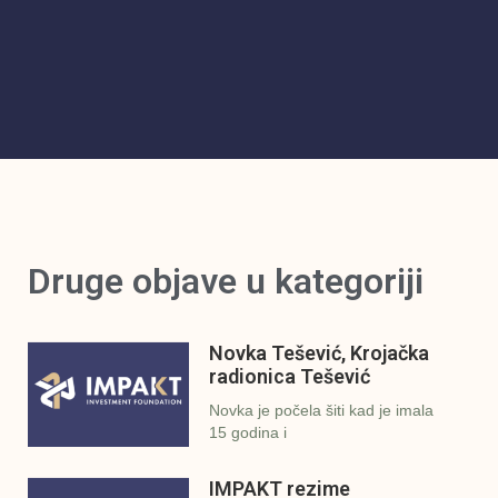
Druge objave u kategoriji
Novka Tešević, Krojačka
radionica Tešević
Novka je počela šiti kad je imala
15 godina i
IMPAKT rezime