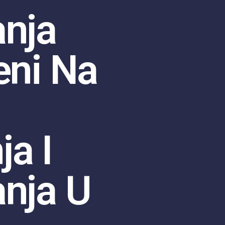
anja
eni Na
a I
anja U