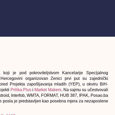
oji je pod pokroviteljstvom Kancelarije Specijalnog
rcegovini organizovan Zenici prvi put su zajednički
ored Projekta zapošljavanja mladih (YEP), u okviru BiH-
ojekti
Prilika Plus
i
Market Makers
. Na sajmu su učestvovali
stroid, Interfob, WMTA, FORMAT, HUB 387, IPAK, Posao.ba
nje posla je predstavljen kao posebna mjera za nezaposlene