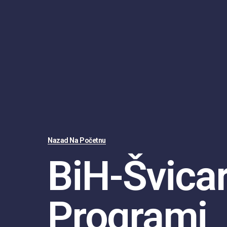
Nazad Na Početnu
BiH-Švicar
Programi