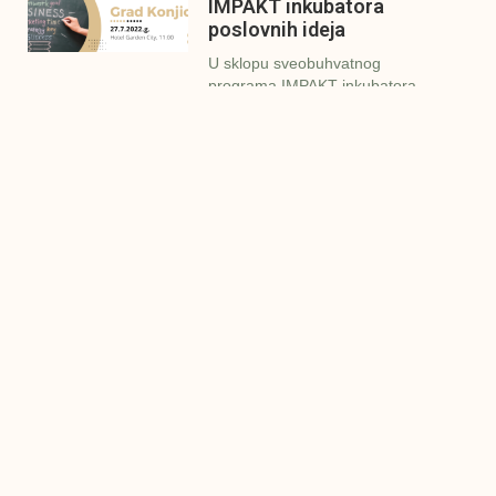
IMPAKT inkubatora
poslovnih ideja
U sklopu sveobuhvatnog
programa IMPAKT inkubatora
poslovnih ideja kao kruna
Finalna prezentacija
IMPAKT inkubatora
poslovnih ideja
Zavidovići
Zatvaramo još jedan ciklus
IMPAKT inkubatora u
Zavidovićima i to