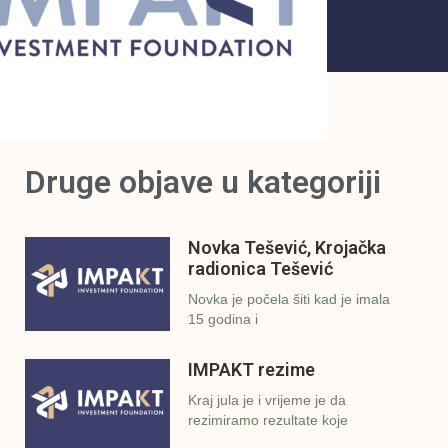
Druge objave u kategoriji
Novka Tešević, Krojačka
radionica Tešević
Novka je počela šiti kad je imala
15 godina i
IMPAKT rezime
Kraj jula je i vrijeme je da
rezimiramo rezultate koje