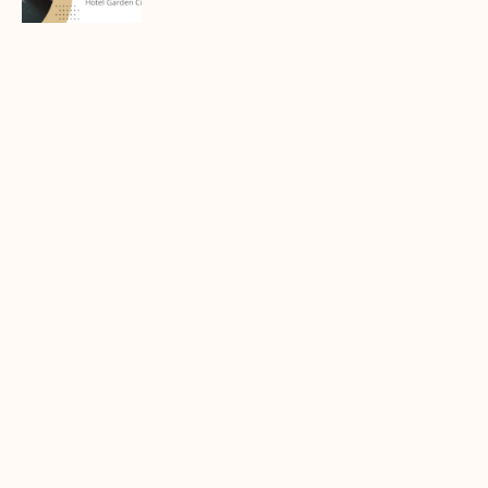
Finalna prezentacija IMPAKT
inkubatora poslovnih ideja
Zavidovići
Zatvaramo još jedan ciklus IMPAKT
inkubatora u Zavidovićima i to