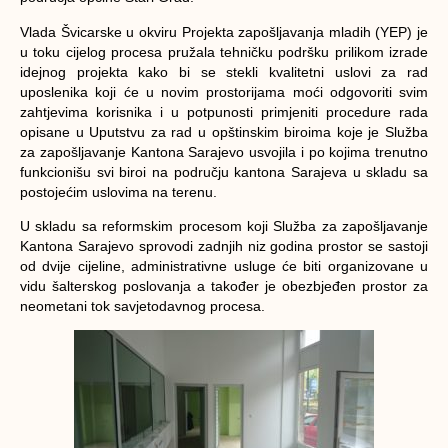
Vlada Švicarske u okviru Projekta zapošljavanja mladih (YEP) je
u toku cijelog procesa pružala tehničku podršku prilikom izrade
idejnog projekta kako bi se stekli kvalitetni uslovi za rad
uposlenika koji će u novim prostorijama moći odgovoriti svim
zahtjevima korisnika i u potpunosti primjeniti procedure rada
opisane u Uputstvu za rad u opštinskim biroima koje je Služba
za zapošljavanje Kantona Sarajevo usvojila i po kojima trenutno
funkcionišu svi biroi na području kantona Sarajeva u skladu sa
postojećim uslovima na terenu.
U skladu sa reformskim procesom koji Služba za zapošljavanje
Kantona Sarajevo sprovodi zadnjih niz godina prostor se sastoji
od dvije cijeline, administrativne usluge će biti organizovane u
vidu šalterskog poslovanja a također je obezbjeđen prostor za
neometani tok savjetodavnog procesa.