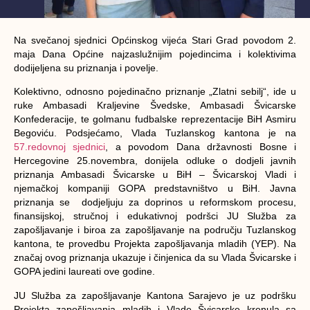
Na svečanoj sjednici Općinskog vijeća Stari Grad povodom 2.
maja Dana Općine najzaslužnijim pojedincima i kolektivima
dodijeljena su priznanja i povelje.
Kolektivno, odnosno pojedinačno priznanje „Zlatni sebilj“, ide u
ruke Ambasadi Kraljevine Švedske, Ambasadi Švicarske
Konfederacije, te golmanu fudbalske reprezentacije BiH Asmiru
Begoviću. Podsjećamo, Vlada Tuzlanskog kantona je na
57.redovnoj sjednici
, a povodom Dana državnosti Bosne i
Hercegovine 25.novembra, donijela odluke o dodjeli javnih
priznanja Ambasadi Švicarske u BiH – Švicarskoj Vladi i
njemačkoj kompaniji GOPA predstavništvo u BiH. Javna
priznanja se dodjeljuju za doprinos u reformskom procesu,
finansijskoj, stručnoj i edukativnoj podršci JU Služba za
zapošljavanje i biroa za zapošljavanje na području Tuzlanskog
kantona, te provedbu Projekta zapošljavanja mladih (YEP). Na
značaj ovog priznanja ukazuje i činjenica da su Vlada Švicarske i
GOPA jedini laureati ove godine.
JU Služba za zapošljavanje Kantona Sarajevo je uz podršku
Projekta zapošljavanja mladih i Vlade Švicarske krenula sa