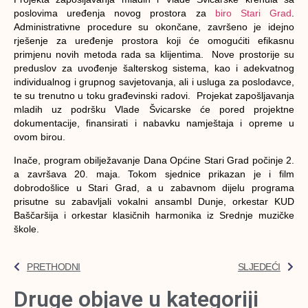
poslovima uređenja novog prostora za
biro Stari Grad
.
Administrativne procedure su okončane, završeno je idejno
rješenje za uređenje prostora koji će omogućiti efikasnu
primjenu novih metoda rada sa klijentima. Nove prostorije su
preduslov za uvođenje šalterskog sistema, kao i adekvatnog
individualnog i grupnog savjetovanja, ali i usluga za poslodavce,
te su trenutno u toku građevinski radovi. Projekat zapošljavanja
mladih uz podršku Vlade Švicarske će pored projektne
dokumentacije, finansirati i nabavku namještaja i opreme u
ovom birou.
Inače, program obilježavanje Dana Općine Stari Grad počinje 2.
a završava 20. maja. Tokom sjednice prikazan je i film
dobrodošlice u Stari Grad, a u zabavnom dijelu programa
prisutne su zabavljali vokalni ansambl Dunje, orkestar KUD
Baščaršija i orkestar klasičnih harmonika iz Srednje muzičke
škole.
PRETHODNI
SLJEDEĆI
Druge objave u kategoriji