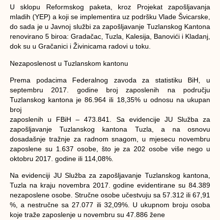
U sklopu Reformskog paketa, kroz Projekat zapošljavanja
mladih (YEP) a koji se implementira uz podršku Vlade Švicarske,
do sada je u Javnoj službi za zapošljavanje Tuzlanskog Kantona
renovirano 5 biroa: Gradačac, Tuzla, Kalesija, Banovići i Kladanj,
dok su u Gračanici i Živinicama radovi u toku.
Nezaposlenost u Tuzlanskom kantonu
Prema podacima Federalnog zavoda za statistiku BiH, u
septembru 2017. godine broj zaposlenih na području
Tuzlanskog kantona je 86.964 ili 18,35% u odnosu na ukupan
broj
zaposlenih u FBiH – 473.841. Sa evidencije JU Služba za
zapošljavanje Tuzlanskog kantona Tuzla, a na osnovu
dosadašnje tražnje za radnom snagom, u mjesecu novembru
zaposlene su 1.637 osobe, što je za 202 osobe više nego u
oktobru 2017. godine ili 114,08%.
Na evidenciji JU Služba za zapošljavanje Tuzlanskog kantona,
Tuzla na kraju novembra 2017. godine evidentirane su 84.389
nezaposlene osobe. Stručne osobe učestvuju sa 57.312 ili 67,91
%, a nestručne sa 27.077 ili 32,09%. U ukupnom broju osoba
koje traže zaposlenje u novembru su 47.886 žene