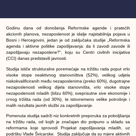
Godinu dana od donošenja Reformske agende i pratećih
akcionih planova, nezaposlenost je idalje najstabilnija pojava u
Bosni i Hercegovini, jedan je od zaključaka studije „Reformska
agenda i aktivne politike zapošljavanja: da li zavodi zavode ili
zapošljavaju nezaposlene?“, koju su Centri civilnih inicijativa
(CCI) danas predstavili javnosti.
Studija ističe strukturalne poremećaje na tržištu rada poput vrlo
visoke stope neaktivnog stanovništva (52%), velikog udjela
niskokvalificiranih među nezaposlenima (preko 60%), dugotrajne
nezaposlenosti velikog dijela stanovništa, vrlo visoke stope
nezaposlenosti mladih (blizu 60%), sveprisutne sive ekonomije i
crnog tržišta rada (od 30%), te istovremeno velike potrošnje i
malih rezultata javnih službi za zapošljavanje.
Pomenuta studija sadrži niz konkretnih preporuka za poboljšanja
na tržištu rada, od kojih je značajan dio potpuno u skladu sa
reformama koje sprovodi Projekat zapošljavanja mladih, uz
podršku Vlade Švicarske. Studija zaključuje da su mjere aktivnih