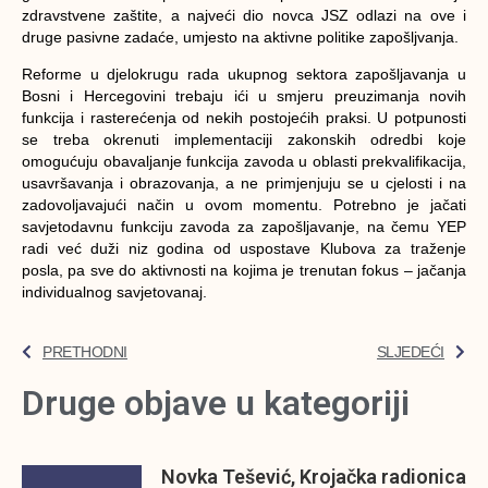
zdravstvene zaštite, a najveći dio novca JSZ odlazi na ove i
druge pasivne zadaće, umjesto na aktivne politike zapošljvanja.
Reforme u djelokrugu rada ukupnog sektora zapošljavanja u
Bosni i Hercegovini trebaju ići u smjeru preuzimanja novih
funkcija i rasterećenja od nekih postojećih praksi. U potpunosti
se treba okrenuti implementaciji zakonskih odredbi koje
omogućuju obavaljanje funkcija zavoda u oblasti prekvalifikacija,
usavršavanja i obrazovanja, a ne primjenjuju se u cjelosti i na
zadovoljavajući način u ovom momentu. Potrebno je jačati
savjetodavnu funkciju zavoda za zapošljavanje, na čemu YEP
radi već duži niz godina od uspostave Klubova za traženje
posla, pa sve do aktivnosti na kojima je trenutan fokus – jačanja
individualnog savjetovanaj.
PRETHODNI
SLJEDEĆI
Druge objave u kategoriji
Novka Tešević, Krojačka radionica