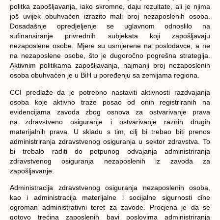
politka zapošljavanja, iako skromne, daju rezultate, ali je njima
još uvijek obuhvaćen izrazito mali broj nezaposlenih osoba.
Dosadašnje opredjeljenje se uglavnom odnoslilo na
sufinansiranje privrednih subjekata koji zapošljavaju
nezaposlene osobe. Mjere su usmjerene na poslodavce, a ne
na nezaposlene osobe, što je dugoročno pogrešna strategija.
Aktivnim politikama zapošljavanja, najmanji broj nezaposlenih
osoba obuhvaćen je u BiH u poređenju sa zemljama regiona.
CCI predlaže da je potrebno nastaviti aktivnosti razdvajanja
osoba koje aktivno traze posao od onih registriranih na
evidencijama zavoda zbog osnova za ostvarivanje prava
na zdravstveno osiguranje i ostvarivanje raznih drugih
materijalnih prava. U skladu s tim, cilj bi trebao biti prenos
administriranja zdravstvenog osiguranja u sektor zdravstva. To
bi trebalo raditi do potpunog odvajanja administriranja
zdravstvenog osiguranja nezaposlenih iz zavoda za
zapošljavanje.
Administracija zdravstvenog osiguranja nezaposlenih osoba,
kao i administracija materijalne i socijalne sigurnosti cǐne
ogroman administrativni teret za zavode. Procjena je da se
gotovo trećina zaposlenih bavi poslovima administriranja