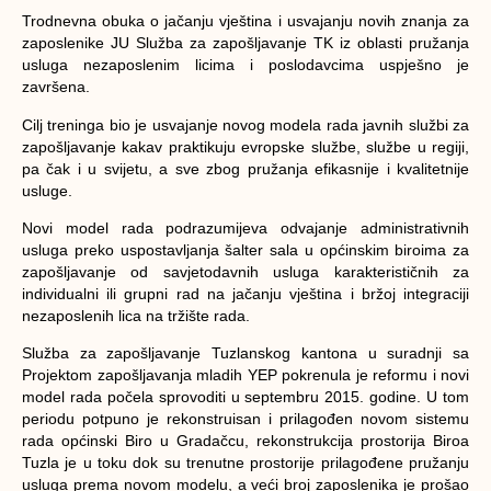
Trodnevna obuka o jačanju vještina i usvajanju novih znanja za
zaposlenike JU Služba za zapošljavanje TK iz oblasti pružanja
usluga nezaposlenim licima i poslodavcima uspješno je
završena.
Cilj treninga bio je usvajanje novog modela rada javnih službi za
zapošljavanje kakav praktikuju evropske službe, službe u regiji,
pa čak i u svijetu, a sve zbog pružanja efikasnije i kvalitetnije
usluge.
Novi model rada podrazumijeva odvajanje administrativnih
usluga preko uspostavljanja šalter sala u općinskim biroima za
zapošljavanje od savjetodavnih usluga karakterističnih za
individualni ili grupni rad na jačanju vještina i bržoj integraciji
nezaposlenih lica na tržište rada.
Služba za zapošljavanje Tuzlanskog kantona u suradnji sa
Projektom zapošljavanja mladih YEP pokrenula je reformu i novi
model rada počela sprovoditi u septembru 2015. godine. U tom
periodu potpuno je rekonstruisan i prilagođen novom sistemu
rada općinski Biro u Gradačcu, rekonstrukcija prostorija Biroa
Tuzla je u toku dok su trenutne prostorije prilagođene pružanju
usluga prema novom modelu, a veći broj zaposlenika je prošao