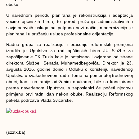
obuku.
U narednom periodu planirana je rekonstrukcija i adaptacija
većine općinskih biroa, te pored pružanja administrativnih i
savjetodavnih usluga na potpuno novi način, modernizacija je
planirana i u pružanju usluga profesionalne orijentacije.
Radna grupa za realizaciju i praćenje reformskih promjena
izradila je Uputstvo za rad opštinskih biroa JU Službe za
zapošljavanje TK Tuzla koje je potpisano i ovjereno od strane
direktora Službe, Senada Muhamedbegovića. Direktor je 23.
avgusta 2016. godine donio i Odluku o korištenju navedenog
Uputstva u svakodnevnom radu. Teme na pomenutoj trodnevnoj
obuci, kao i na ranije održanim obukama, bile su koncipirane
prema navedenom Uputstvu,
a zaposlenici će početi njegovu
primjenu prvi radni dan nakon obuke. Realizaciju Reformskog
paketa podržava Vlada Švicarske.
(szztk.ba)