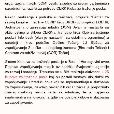
organizacija mladih (JOM) Jelah, zajedno sa svojim partnerima i
saradnicima, razvila za potrebe CERK Kluba za traženje posla.
Nakon realizacije i podrške u realizaciji projekta ”Centar za
razvoj karijere mladih – CERK” kroz UNDP-ov projekat LOD III,
Jedinstvena organizacija mladih (JOM) Jelah je nastavila sa
aktivnostima u sklopu CERK-a, trenutno kroz Klub za traženje
posla i Info desk (plan je nastaviti i sa ostalim programima) u
saradnji i kroz podršku Općine Tešanj, JU Služba za
zapošljavanje Zeničko – dobojskog kantona (Biro rada Tešanj) i
Centrom za održivi razvoj (COR) Tešanj.
Sistem Klubova za traženje posla je u Bosni i Hercegovini uveo
Projekat zapošljavanja mladih uz podršku Švajcarske agencije
za razvoj i saradnju. Trenutno se u BiH realizuju aktivnosti
u 25
klubova za traženje posla
koji su postali sastavni dio službi za
zapošljavanje. Pored klubova koji se implementiraju u službama
za zapošljavanje, nekoliko nevladinih organizacija je prepoznalo
značaj ovakvog načina rada sa mladima, te je uspješno
implementira na lokacijama gdje ne postoje klubovi u službama
za zapošljavanje.