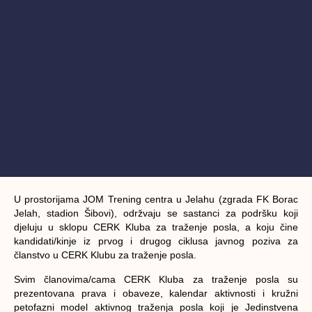
U prostorijama JOM Trening centra u Jelahu (zgrada FK Borac
Jelah, stadion Šibovi), održvaju se sastanci za podršku koji
djeluju u sklopu CERK Kluba za traženje posla, a koju čine
kandidati/kinje iz prvog i drugog ciklusa javnog poziva za
članstvo u CERK Klubu za traženje posla.
Svim članovima/cama CERK Kluba za traženje posla su
prezentovana prava i obaveze, kalendar aktivnosti i kružni
petofazni model aktivnog traženja posla koji je Jedinstvena